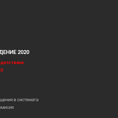
ЕНИЕ 2020
идатстване
20
ащения в системата
омисия