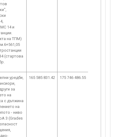
итов
ки",
ски
4,
 МС 14 и
танции.
хта на ТПМ)
км.6+561,05
метростанции
34 (стартова
бр.
елни уредби,
165 585 831.42
175 746 486.55
ансиори,
други за
ето на
ка с дължина
лението на
пото - ниво
oA 3 (Grades
зопасност
щения,
адио-