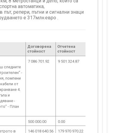
м, 8 метростанци и депо, които са
спортна автоматика,
 път, репери, пътни и сигнални знаци
рудването е 317млн.евро .
Договорена
Отчетена
стойност
стойност
а
7 086 701.92
9 501 324.87
аш следните
троителен” -
ия, помпени
 кабели от
хранване 4.
ъпа и
дяване -
то” - План
500 000.00
0.00
етрото в
146 018 640.56
179 970 970.22