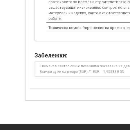
протоколите по време на строителството; к
съществуващите изисквания; контрол по спаз
материали и изделия, както и съответствиет
работи.
Техническа помощ: Управление на проекта, ек
Забележки:
Елемент в светло синьо позволява показване на дет
Всички суми са в евро (EUR) /1 EUR = 1,95583 BGN