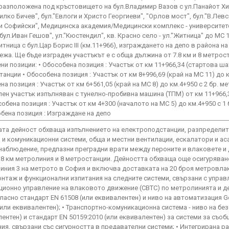
5 разположена под кръстовището на бул.Владимир Вазов с ул.Панайот Х
илко Бичев", бул."Евлоги и Христо Георгиеви", "Орлов мост", бул."В.Левс
орги Софийски", Медицинска академия/Медицински комплекс - университет
ул.Иван Гешов", ул."Кюстендил", кв. Красно село - ул."Житница" до МС 1
ца с бул.Цар Борис ІІІ (км.11+966), изграждането на депо в района на
жа. Ще бъде изграден участъкът е с обща дължина от 7.8 км и 8 метрос
и позиции: • Обособена позиция : Участък от км 11+966,34 (стартова ша
станции • Обособена позиция : Участък от км 8+996,69 (край на МС 11) до 
на позиция : Участък от км 6+561,05 (край на МС 8) до км.4+950 с 2 бр. 
елен участък изпълняван с тунелно-пробивна машина (ТПМ) от км 11+966,
собена позиция : Участък от км 4+300 (началото на МС 5) до км.4+950 с 1 
бена позиция : Изграждане на депо
та дейност обхваща изпълнението на eлектроподстанции, разпределит
и и комуникационни системи, обща и местни вентилации, ескалатори и ас
аблюдение, предпазни преградни врати между пероните и влаковете и 
.8 км метролиния и 8 метростанции. Дейността обхваща още осигуряван
Линия 3 на метрото в София и включва доставката на 20 броя метровла
онтаж и функционални изпитания на следните системи, свързани с управ
ционно управление на влаковото движение (СВТС) по метролинията и де
 съгласно стандарт EN 61508 (или еквивалентен) и ниво на автоматизация G
0 (или еквивалентен); • Транспортно-комуникационна система - ниво на бе
лентен) и стандарт EN 50159:2010 (или еквивалентен) за системи за съоб
ия, свързани със сигурността в предавателни системи; • Интегрирана р