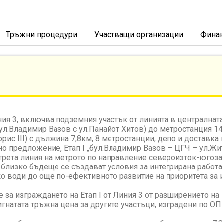
Тръжни процедури
Участващи организации
Фина
иния 3, включва подземния участък от линията в централнат
ул.Владимир Вазов с ул.Панайот Хитов) до метростанция 1
рис ІІІ) с дължина 7,8км, 8 метростанции, депо и доставк
но предложение, Етап І „бул.Владимир Вазов – ЦГЧ – ул.Жи
 трета линия на метрото по направление североизток-югоза
-близко бъдеще се създават условия за интегрирана работа
яко води до още по-ефективното развитие на приоритета за
 за изграждането на Етап І от Линия 3 от разширението на
игнатата тръжна цена за другите участъци, изградени по О