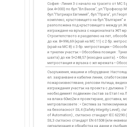
София - Линия 3 с начало на трасето от МС 
(км.4+300) по бул."Вл.Вазов", ул."Професор М
бул."Патриарх Евтимий", бул."Прага", ул.Ге
комплекс, кръстовището на бул."България" и б
разположена под кръстовището между ул.Житни
изграждане на връзка с националната ЖП мре
Строителството е разделено на пет, обособен
до км. 8+996,69 (край на МС 11) с 2 бр. метро
(край на МС 8) с 3 бр. метростанции • Обособе
и тунелен участък • Обособена позиция : Тун
шахта) до км 5+248,57 (изходна шахта). • Обо
метростанция и връзка с жп мрежата • Обосо
Съоръжения, машини и оборудване: Настояща
ел. захранване и кабелни линии, слаботоков
пожароизвестяване, релсови пътища, видеон
изграждания участък на проекта с дължина 7
необходимият подвижен състав за Етап I на 
на влака 60м±2м и проектиране, доставка, м
метровлаковете : • Система за телекомуника
на безопасност SIL4 (Safety Integrity Level),
of Automation) , съгласно стандарт IEC 6229
SIL3 съгласно стандарт EN 61508 (или еквива
сигнализация и обработка на данни и съобщен