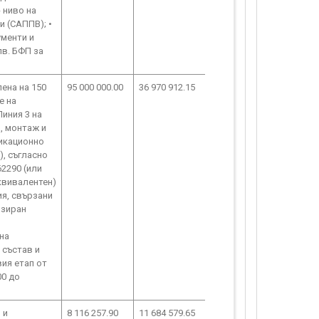
 ниво на
и (САППВ); •
ументи и
лв. БФП за
ена на 150
95 000 000.00
36 970 912.15
е на
иния 3 на
, монтаж и
никационно
), съгласно
62290 (или
еквивалентен)
ия, свързани
изиран
на
 състав и
вия етап от
00 до
 и
8 116 257.90
11 684 579.65