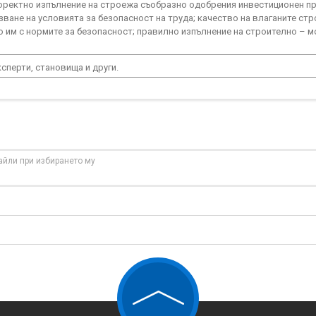
оректно изпълнение на строежа съобразно одобрения инвестиционен пр
ване на условията за безопасност на труда; качество на влаганите ст
о им с нормите за безопасност; правилно изпълнение на строително – 
сперти, становища и други.
айли при избирането му