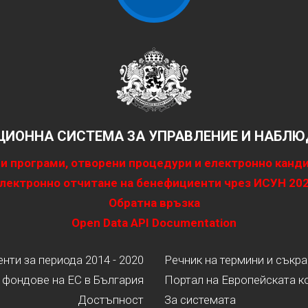
ИОННА СИСТЕМА ЗА УПРАВЛЕНИЕ И НАБЛЮД
и програми, отворени процедури и електронно канд
лектронно отчитане на бенефициенти чрез ИСУН 20
Обратна връзка
Open Data API Documentation
ти за периода 2014 - 2020
Речник на термини и съкр
 фондове на ЕС в България
Портал на Европейската к
Достъпност
За системата