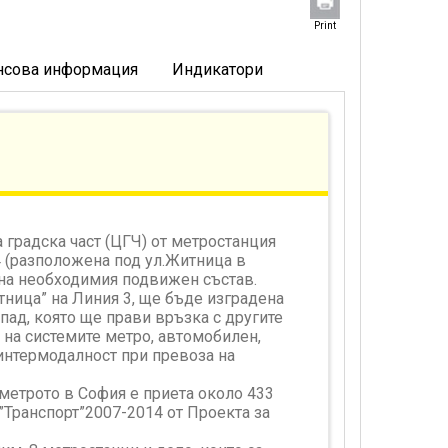
Print
нсова информация
Индикатори
а градска част (ЦГЧ) от метростанция
4 (разположена под ул.Житница в
а на необходимия подвижен състав.
тница” на Линия 3, ще бъде изградена
пад, която ще прави връзка с другите
 на системите метро, автомобилен,
 интермодалност при превоза на
 метрото в София е приета около 433
П”Транспорт”2007-2014 от Проекта за