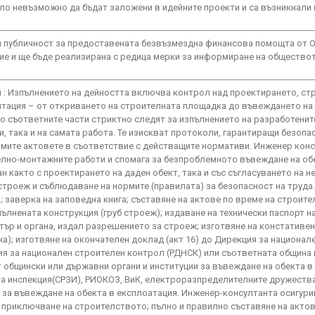
ло невъзможно да бъдат заложени в идейните проекти и са възникнали 
ри публичност за предоставената безвъзмездна финансова помощта от 
ие и ще бъде реализирана с редица мерки за информиране на обществот
и : Изпълнението на дейността включва контрол над проектирането, ст
нтация – от откриването на строителната площадка до въвеждането на 
 съответните части стриктно следят за изпълнението на разработените
, така и на самата работа. Те изискват протоколи, гарантиращи безопа
имите актовете в съответствие с действащите нормативи. Инженер кон
елно-монтажните работи и спомага за безпроблемното въвеждане на об
н както с проектирането на даден обект, така и със съгласуването на 
строеж и съблюдаване на нормите (правилата) за безопасност на труда.
 заверка на заповедна книга; съставяне на актове по време на строит
изпълнената конструкция (груб строеж); издаване на технически паспорт н
тър и органа, издал разрешението за строеж; изготвяне на констативен 
а); изготвяне на окончателен доклад (акт 16) до Дирекция за национал
я за национален строителен контрол (РДНСК) или съответната община п
 общински или държавни органи и институции за въвеждане на обекта в
а инспекция(СРЗИ), РИОКОЗ, ВиК, електроразпределителните дружества
 за въвеждане на обекта в експлоатация. Инженер-консултанта осигури
 приключване на строителството; пълно и правилно съставяне на актов