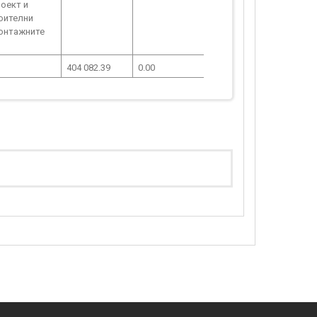
оект и
роителни
монтажните
404 082.39
0.00