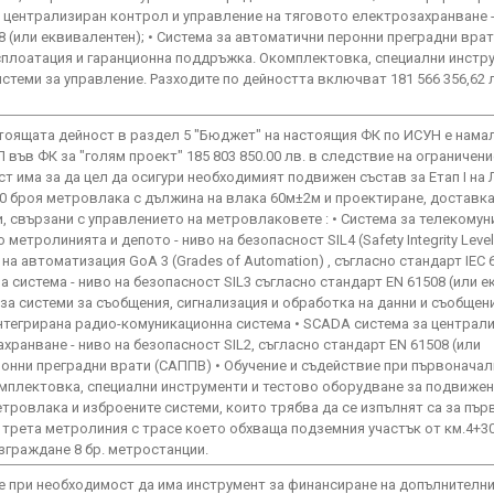
 централизиран контрол и управление на тяговото електрозахранване -
8 (или еквивалентен); • Система за автоматични перонни преградни врат
сплоатация и гаранционна поддръжка. Окомплектовка, специални инстр
стеми за управление. Разходите по дейността включват 181 566 356,62 
тоящата дейност в раздел 5 "Бюджет" на настоящия ФК по ИСУН е намал
 във ФК за "голям проект" 185 803 850.00 лв. в следствие на ограничени
 има за да цел да осигури необходимият подвижен състав за Етап I на Л
0 броя метровлака с дължина на влака 60м±2м и проектиране, доставка
, свързани с управлението на метровлаковете : • Система за телекому
етролинията и депото - ниво на безопасност SIL4 (Safety Integrity Level
на автоматизация GoA 3 (Grades of Automation) , съгласно стандарт IEC 
 система - ниво на безопасност SIL3 съгласно стандарт EN 61508 (или 
 за системи за съобщения, сигнализация и обработка на данни и съобщен
Интегрирана радио-комуникационна система • SCADA система за централ
ранване - ниво на безопасност SIL2, съгласно стандарт EN 61508 (или
ронни преградни врати (САППВ) • Обучение и съдействие при първоначал
мплектовка, специални инструменти и тестово оборудване за подвижен
етровлака и изброените системи, които трябва да се изпълнят са за пър
 трета метролиния с трасе което обхваща подземния участък от км.4+3
зграждане 8 бр. метростанции.
е при необходимост да има инструмент за финансиране на допълнителни