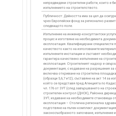
непредвидени строителни работи, които е би
изпълнението на строителството.
Публичност: Дейността има за цел да осигу
чрез Европейски фонд за регионално развит
следващото поле.
Изпълнение на инженер-консултантски услуг
процес и изготвяне на необходимата докуме
експлоатация. Квалифицирани специалисти по
качеството както на използваните материали
изпълнените инсталации и съставят необход
гарантира качествено изпълнение на строит
експлоатация. Строителният надзор е свърза
документация, с издаване на разрешения за 
включва откриване на строителна площадка;
(образци 5,6,7 и12); съставяне на акт 14 за 
който се представя пред Агенцията по Кадас
чл. 176 от ЗУТ (след завършването на строеж
строителен контрол (ДНСК), Районна дирекци
ЗУТ; издаване на необходимите становища от
експлоатация – Столична регионална здравн
подготвяне на пълен комплект документация
законосъобразното започване, изпълнение и