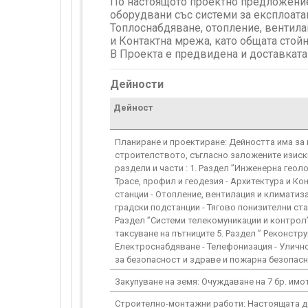
По настоящото проектно предложение 
оборудвани със системи за експлоатац
Топлоснабдяване, отопление, вентила
и Контактна мрежа, като общата стой
В Проекта е предвидена и доставката
Дейности
Дейност
Планиране и проектиране: Дейността има за 
строителството, съгласно заложените изиск
раздели и части : 1. Раздел ”Инженерна геол
Трасе, профил и геодезия - Архитектура и Ко
станции - Отопление, вентилация и климатиз
градски подстанции - Тягово понизителни ста
Раздел ”Системи телекомуникации и контрол”
таксуване на пътниците 5. Раздел ” Реконстр
Електроснабдяване - Телефонизация - Улично
за безопасност и здраве и пожарна безопас
Закупуване на земя: Очуждаване на 7 бр. им
Строително-монтажни работи: Настоящата де