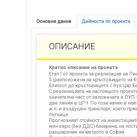
Основни данни
Дейности по проекта
ОПИСАНИЕ
Кратко описание на проекта
Етап І от проекта за реализация на Л
5 (разположена на кръстовището на б
близост до кръстовището с бул.Цар Бо
С реализацията на настоящото проект
значителна част от заложената в ОУП
две линии в ЦГЧ. По този начин в най
ж.п. и въздушен транспорт, което пр
пътници.
Прогнозният стойност на инвестициите
млн.евро (без ДДС) базирана, на пост
разширение на метрото в София.