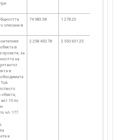
при
Общността
74 983.38
1 278.23
о описани в
роителния
2 258 450.78
2 550 631.25
обекта в
 проекти, за
сността на
султантът
екта в
необходимата
 Той
елството
а обекта,
акт 15 по
ен
о чл. 177
;
ва
ете и