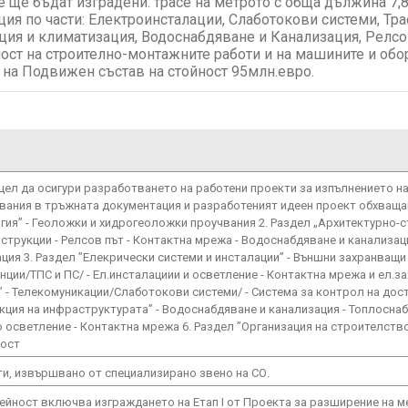
ще бъдат изградени: трасе на метрото с обща дължина 7,8к
ия по части: Електроинсталации, Слаботокови системи, Тра
ция и климатизация, Водоснабдяване и Канализация, Релсов
ност на строително-монтажните работи и на машините и обо
 на Подвижен състав на стойност 95млн.евро.
цел да осигури разработването на работени проекти за изпълнението н
вания в тръжната документация и разработеният идеен проект обхващ
огия” - Геоложки и хидрогеоложки проучвания 2. Раздел „Архитектурно-с
нструкции - Релсов път - Контактна мрежа - Водоснабдяване и канализац
ация 3. Раздел ”Елекрически системи и инсталации” - Външни захранващи
нции/ТПС и ПС/ - Ел.инсталациии и осветление - Контактна мрежа и ел.за
 - Телекомуникации/Слаботокови системи/ - Система за контрол на дост
укция на инфраструктурата” - Водоснабдяване и канализация - Топлоснаб
 осветление - Контактна мрежа 6. Раздел ”Организация на строителство
ност
оти, извършвано от специализирано звено на СО.
йност включва изграждането на Етап I от Проекта за разширение на м