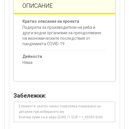
ОПИСАНИЕ
Кратко описание на проекта
Подкрепа за производители на риба и
други водни организми за преодоляване
на икономическите последствия от
пандемията COVID-19
Дейности
Няма
Забележки:
Елемент в светло синьо позволява показване на
детайли при избирането му
Всички суми са в евро (EUR) /1 EUR = 1,95583 BGN