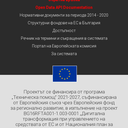
Open Data API Documentation
Нормативни документи за периода 2014 - 2020
Структурни фондове на ЕС в България
Достъпност
Речник на термини и съкращения в системата
Портал на Европейската комисия
За системата
Проектът се финансира от програма
„Техническа помощ” 2021-2027, съфинансирана
от Европейския съюз чрез Европейския фонд
за регионално развитие, в изпълнение на проект
BG16RFTA001-1.003-0001 „Дигитална
трансформация при управлението на
средствата от ЕС и от Националния план за