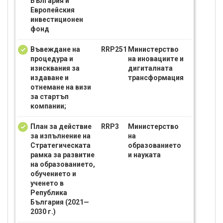
България и
Европейския
инвестиционен
фонд
Въвеждане на
RRP251
Министерство
процедура и
на иновациите и
изисквания за
дигиталната
издаване и
трансформация
отнемане на визи
за стартъп
компании;
План за действие
RRP3
Министерство
за изпълнение на
на
Стратегическата
образованието
рамка за развитие
и науката
на образованието,
обучението и
ученето в
Република
България (2021—
2030 г.)