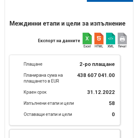
Междинни етапи и цели за изпълнение
Експорт на данните
Excel
HTML
XML
Печат
2-ро плащане
Плащане
438 607 041.00
Планирана сума на
плащането в EUR
31.12.2022
Краен срок
58
Изпълнени етапи и цели
0
Оставащи етапи и цели