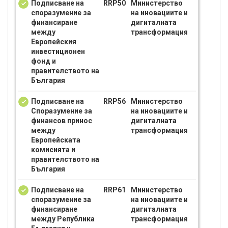
Подписване на
RRP50
Министерство
споразумение за
на иновациите и
финансиране
дигиталната
между
трансформация
Европейския
инвестиционен
фонд и
правителството на
България
Подписване на
RRP56
Министерство
Споразумение за
на иновациите и
финансов принос
дигиталната
между
трансформация
Европейската
комисията и
правителството на
България
Подписване на
RRP61
Министерство
споразумение за
на иновациите и
финансиране
дигиталната
между Република
трансформация