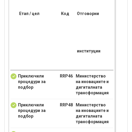
Етап / цел
Код
Отговорни
институции
Приключили
RRP46
Министерство
процедури за
на иновациите и
подбор
дигиталната
трансформация
Приключили
RRP48
Министерство
процедури за
на иновациите и
подбор
дигиталната
трансформация