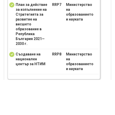
План за действие
RRP7
Министерство
за изпълнение на
на
Стратегията за
образованието
развитие на
и науката
висшето
образование в
Република
България 2021—
2030 г.
Създаване на
RRP8
Министерство
национален
на
център за НТИМ
образованието
и науката
Подписване на
RRP29
Министерство
договори с
на
Страница (2/3):
<
1
2
3
>
научноизследователски
образованието
висши учебни
и науката
заведения
(ЗАКОНОПРОЕКТ)
RRP126
Министерство
ИЗМЕНЕНИЯ В
на околната