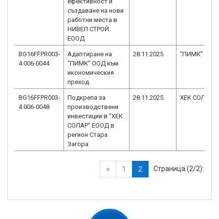
ефективност и
създаване на нови
работни места в
НИВЕЛ СТРОЙ
ЕООД
BG16FFPR003-
Адаптиране на
28.11.2025
"ПИМК" ООД
4.006-0044
"ПИМК" ООД към
икономическия
преход
BG16FFPR003-
Подкрепа за
28.11.2025
ХЕК СОЛАР 
4.006-0048
производствени
инвестиции в "ХЕК
СОЛАР" ЕООД в
регион Стара
Загора
Страница (2/2):
<
1
2