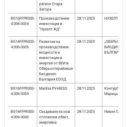
регион Стара
Загора
BG16FFPR003-
Производствени
28.11.2025
НУХЕЛТ АД
4.006-0024
инвестиции в
"Нухелт АД“
BG16FFPR003-
Развитие на
28.11.2025
„ОБЕРЬОСТЕ
4.006-0026
производствени
БИОДИЗЕЛ -
мощности и
БЪЛГАРИЯ“ 
инвестиции в
енергия от ВЕИ в
Оберьостерайхише
Биодизел
България ЕООД
BG16FFPR003-
Maritsa PV+BESS
28.11.2025
КонтурГлоба
4.006-0039
Марица Изто
BG16FFPR003-
Създаване на нов
28.11.2025
Нивел Стро
4.006-0043
стопански обект,
енергийна