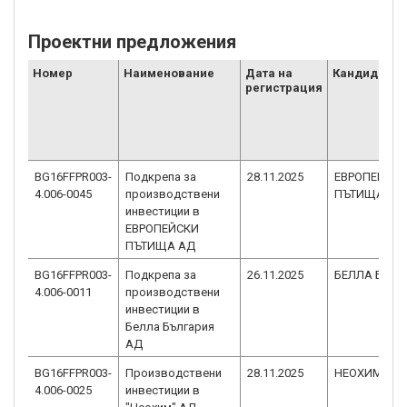
Проектни предложения
Номер
Наименование
Дата на
Кандидат
регистрация
BG16FFPR003-
Подкрепа за
28.11.2025
ЕВРОПЕЙСК
4.006-0045
производствени
ПЪТИЩА АД
инвестиции в
ЕВРОПЕЙСКИ
ПЪТИЩА АД
BG16FFPR003-
Подкрепа за
26.11.2025
БЕЛЛА БЪЛГ
4.006-0011
производствени
инвестиции в
Белла България
АД
BG16FFPR003-
Производствени
28.11.2025
НЕОХИМ АД
4.006-0025
инвестиции в