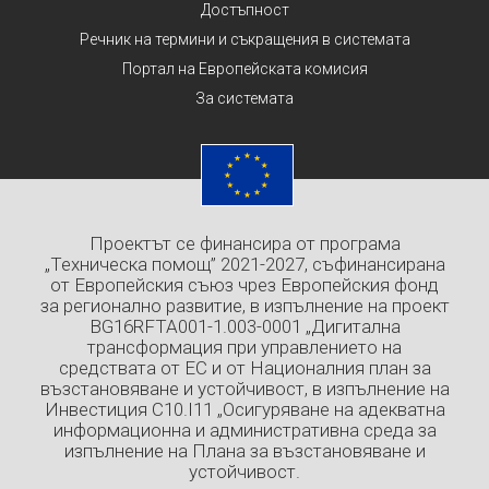
Достъпност
Речник на термини и съкращения в системата
Портал на Европейската комисия
За системата
Проектът се финансира от програма
„Техническа помощ” 2021-2027, съфинансирана
от Европейския съюз чрез Европейския фонд
за регионално развитие, в изпълнение на проект
BG16RFTA001-1.003-0001 „Дигитална
трансформация при управлението на
средствата от ЕС и от Националния план за
възстановяване и устойчивост, в изпълнение на
Инвестиция C10.I11 „Осигуряване на адекватна
информационна и административна среда за
изпълнение на Плана за възстановяване и
устойчивост.