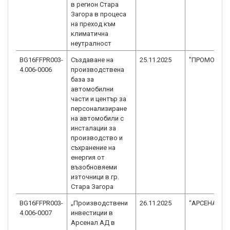
в регион Стара
Загора в процеса
на преход към
климатична
неутралност
BG16FFPR003-
Създаване на
25.11.2025
"ПРОМОСЕЙЛ
4.006-0006
производствена
база за
автомобилни
части и център за
персонализиране
на автомобили с
инсталации за
производство и
съхранение на
енергия от
възобновяеми
източници в гр.
Стара Загора
BG16FFPR003-
„Производствени
26.11.2025
“АРСЕНАЛ” 
4.006-0007
инвестиции в
Арсенал АД в