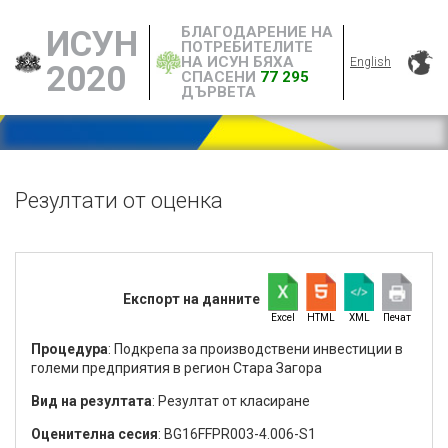
БЛАГОДАРЕНИЕ НА
ИСУН
ПОТРЕБИТЕЛИТЕ
НА ИСУН БЯХА
English
2020
СПАСЕНИ
77 295
ДЪРВЕТА
Резултати от оценка
Експорт на данните
Excel
HTML
XML
Печат
Процедура
: Подкрепа за производствени инвестиции в
големи предприятия в регион Стара Загора
Вид на резултата
: Резултат от класиране
Оценителна сесия
: BG16FFPR003-4.006-S1