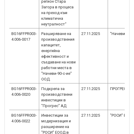
регион Стара
Загора в процеса
на преход към
климатична
неутралност“
BG16FFPR003-
Разширяване на
27.11.2025
"Начеви-90-с
4.006-0017
производствения
капацитет,
енергийна
ефективност и
създаване на нови
работни места в
"Начеви-90-с-ие"
ООД.
BG16FFPR003-
Подкрепа за
27.11.2025
ПРОГРЕС АД
4.006-0020
производствени
инвестиции в
"Прогрес" АД
BG16FFPR003-
Инвестиции за
27.11.2025
"РОСИ" ЕОО
4.006-0022
модернизация и
разширение на
"РОСИ" ЕООД в