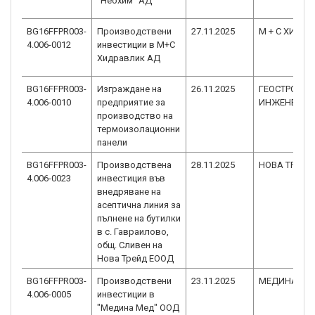
"Неохим" АД
BG16FFPR003-
Производствени
27.11.2025
М + С ХИДР
4.006-0012
инвестиции в М+С
Хидравлик АД
BG16FFPR003-
Изграждане на
26.11.2025
ГЕОСТРОЙ-
4.006-0010
предприятие за
ИНЖЕНЕРИН
производство на
термоизолационни
панели
BG16FFPR003-
Производствена
28.11.2025
НОВА ТРЕЙД
4.006-0023
инвестиция във
внедряване на
асептична линия за
пълнене на бутилки
в с. Гавраилово,
общ. Сливен на
Нова Трейд ЕООД
BG16FFPR003-
Производствени
23.11.2025
МЕДИНА МЕ
4.006-0005
инвестиции в
"Медина Мед" ООД