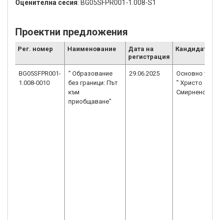
Оценителна сесия
: BG05SFPR001-1.008-S1
Проектни предложения
Рег. номер
Наименование
Дата на
Кандидат
регистрация
BG05SFPR001-
“ Образование
29.06.2025
Основно учил
1.008-0010
без граници: Път
" Христо
към
Смирненски"
приобщаване"