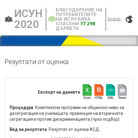
БЛАГОДАРЕНИЕ НА
ИСУН
ПОТРЕБИТЕЛИТЕ
НА ИСУН БЯХА
English
2020
СПАСЕНИ
77 298
ДЪРВЕТА
Резултати от оценка
Експорт на данните
Excel
HTML
XML
Печат
Процедура
: Комплексни програми на общинско ниво за
десегрегация на училищата, превенция на вторичната
сегрегация и против дискриминацията (чрез подбор)
Вид на резултата
: Резултат от оценка АСД