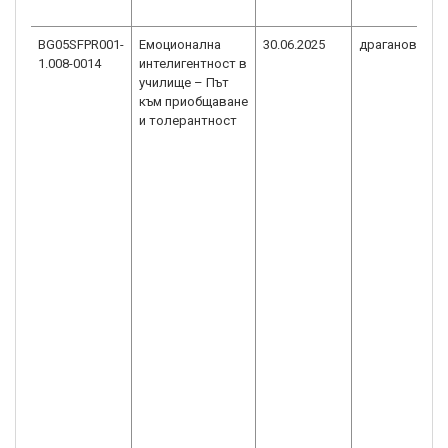
BG05SFPR001-
Емоционална
30.06.2025
драгановконс
1.008-0014
интелигентност в
училище – Път
към приобщаване
и толерантност