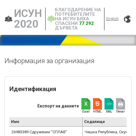
БЛАГОДАРЕНИЕ НА
ИСУН
ПОТРЕБИТЕЛИТЕ
НА ИСУН БЯХА
English
2020
СПАСЕНИ
77 292
ДЪРВЕТА
Информация за организация
Идентификация
Експорт на данните
Excel
HTML
XML
Печат
Име
Седалище
26983389 Сдружение "СПЛАВ"
Чешка Република, Скухров 