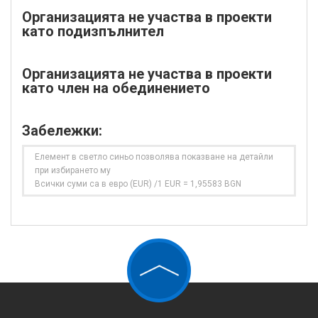
Организацията не участва в проекти
като подизпълнител
Организацията не участва в проекти
като член на обединението
Забележки:
Елемент в светло синьо позволява показване на детайли
при избирането му
Всички суми са в евро (EUR) /1 EUR = 1,95583 BGN