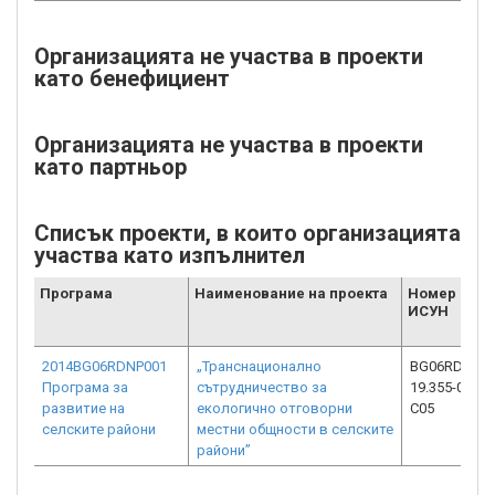
Организацията не участва в проекти
като бенефициент
Организацията не участва в проекти
като партньор
Списък проекти, в които организацията
участва като изпълнител
Програма
Наименование на проекта
Номер от
ИСУН
2014BG06RDNP001
„Транснационално
BG06RDNP00
Програма за
сътрудничество за
19.355-0003-
развитие на
екологично отговорни
C05
селските райони
местни общности в селските
райони”