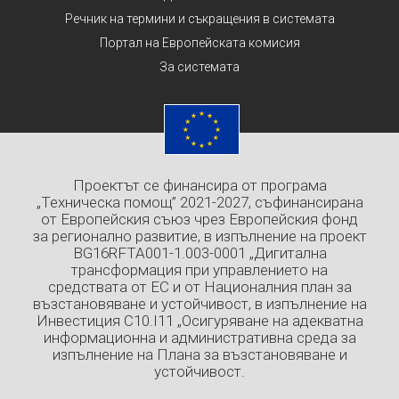
Речник на термини и съкращения в системата
Портал на Европейската комисия
За системата
Проектът се финансира от програма
„Техническа помощ” 2021-2027, съфинансирана
от Европейския съюз чрез Европейския фонд
за регионално развитие, в изпълнение на проект
BG16RFTA001-1.003-0001 „Дигитална
трансформация при управлението на
средствата от ЕС и от Националния план за
възстановяване и устойчивост, в изпълнение на
Инвестиция C10.I11 „Осигуряване на адекватна
информационна и административна среда за
изпълнение на Плана за възстановяване и
устойчивост.