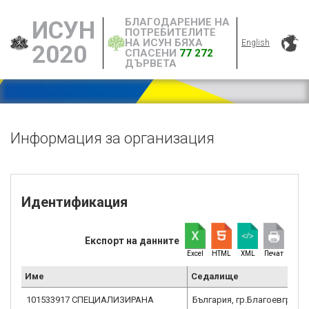
БЛАГОДАРЕНИЕ НА
ИСУН
ПОТРЕБИТЕЛИТЕ
НА ИСУН БЯХА
English
2020
СПАСЕНИ
77 272
ДЪРВЕТА
Информация за организация
Идентификация
Експорт на данните
Excel
HTML
XML
Печат
Име
Седалище
101533917 СПЕЦИАЛИЗИРАНА
България, гр.Благоевград,