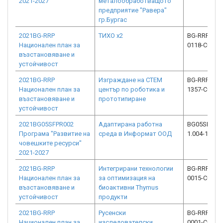
2021-2027
металообработващото
предприятие "Равера"
гр.Бургас
2021BG-RRP
ТИХО х2
BG-RRP-11.0
Национален план за
0118-C03
възстановяване и
устойчивост
2021BG-RRP
Изграждане на СТЕМ
BG-RRP-1.01
Национален план за
център по роботика и
1357-C02
възстановяване и
прототипиране
устойчивост
2021BG05SFPR002
Адаптирана работна
BG05SFPR00
Програма "Развитие на
среда в Информат ООД
1.004-1150-
човешките ресурси"
2021-2027
2021BG-RRP
Интегрирани технологии
BG-RRP-2.01
Национален план за
за оптимизация на
0015-C01
възстановяване и
биоактивни Thymus
устойчивост
продукти
2021BG-RRP
Русенски
BG-RRP-2.01
Национален план за
изследователски
0001-C02