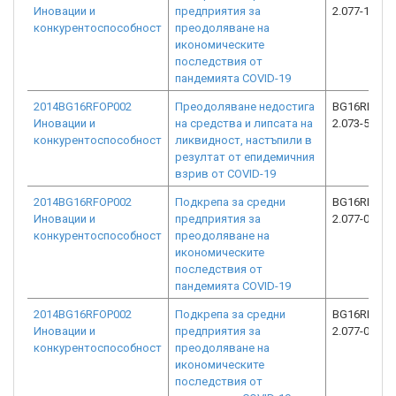
Иновации и
предприятия за
2.077-1474-
конкурентоспособност
преодоляване на
икономическите
последствия от
пандемията COVID-19
2014BG16RFOP002
Преодоляване недостига
BG16RFOP0
Иновации и
на средства и липсата на
2.073-5035-
конкурентоспособност
ликвидност, настъпили в
резултат от епидемичния
взрив от COVID-19
2014BG16RFOP002
Подкрепа за средни
BG16RFOP0
Иновации и
предприятия за
2.077-0193-
конкурентоспособност
преодоляване на
икономическите
последствия от
пандемията COVID-19
2014BG16RFOP002
Подкрепа за средни
BG16RFOP0
Иновации и
предприятия за
2.077-0255-
конкурентоспособност
преодоляване на
икономическите
последствия от