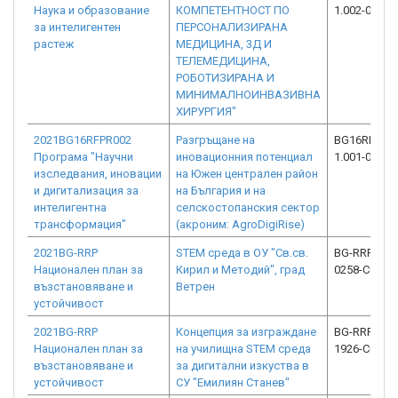
Наука и образование
КОМПЕТЕНТНОСТ ПО
1.002-0010-
за интелигентен
ПЕРСОНАЛИЗИРАНА
растеж
МЕДИЦИНА, 3Д И
ТЕЛЕМЕДИЦИНА,
РОБОТИЗИРАНА И
МИНИМАЛНОИНВАЗИВНА
ХИРУРГИЯ"
2021BG16RFPR002
Разгръщане на
BG16RFPR00
Програма "Научни
иновационния потенциал
1.001-0004-
изследвания, иновации
на Южен централен район
и дигитализация за
на България и на
интелигентна
селскостопанския сектор
трансформация"
(акроним: AgroDigiRise)
2021BG-RRP
STEM среда в ОУ "Св.св.
BG-RRP-1.01
Национален план за
Кирил и Методий", град
0258-C02
възстановяване и
Ветрен
устойчивост
2021BG-RRP
Концепция за изграждане
BG-RRP-1.01
Национален план за
на училищна STEM среда
1926-C01
възстановяване и
за дигитални изкуства в
устойчивост
СУ "Емилиян Станев"