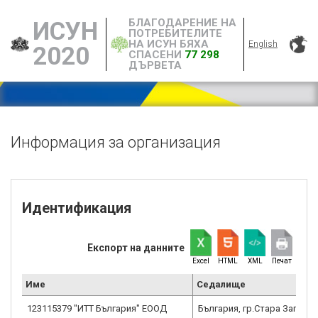
БЛАГОДАРЕНИЕ НА
ИСУН
ПОТРЕБИТЕЛИТЕ
НА ИСУН БЯХА
English
2020
СПАСЕНИ
77 298
ДЪРВЕТА
Информация за организация
Идентификация
Експорт на данните
Excel
HTML
XML
Печат
Име
Седалище
123115379 "ИТТ България" ЕООД
България, гр.Стара Загора,