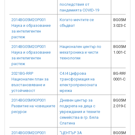
последствия от
пандемията COVID-19
2014BG05M2OP001
Когато мечтите се
BG05M2OP0
Наука и образование
сбъдват
3.023-0003-
за интелигентен
растеж
2014BG05M2OP001
Национален център по
BG05M2OP0
Наука и образование
мехатроника и чисти
1.001-0008-
за интелигентен
технологии
растеж
2021BG-RRP
C4.I4 Цифрова
BG-RRP-4.00
Национален план за
трансформация на
0001-C01
възстановяване и
електропреносната
устойчивост
мрежа
2014BG05M9OP001
Дневен център за
BG05M9OP0
Развитие на човешките
подкрепа на деца с
2.019-0004-
ресурси
увреждания и техните
семейства в гр. Бяла
Слатина
2014BG05M2OP001
"ЦЕНТЪР ЗА
BG05M2OP0