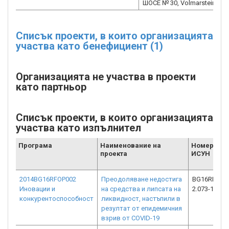
ШОСЕ № 30, Volmarsteiner Str
Списък проекти, в които организацията
участва като бенефициент (1)
Организацията не участва в проекти
като партньор
Списък проекти, в които организацията
участва като изпълнител
Програма
Наименование на
Номер от
проекта
ИСУН
2014BG16RFOP002
Преодоляване недостига
BG16RFOP0
Иновации и
на средства и липсата на
2.073-1102-
конкурентоспособност
ликвидност, настъпили в
резултат от епидемичния
взрив от COVID-19