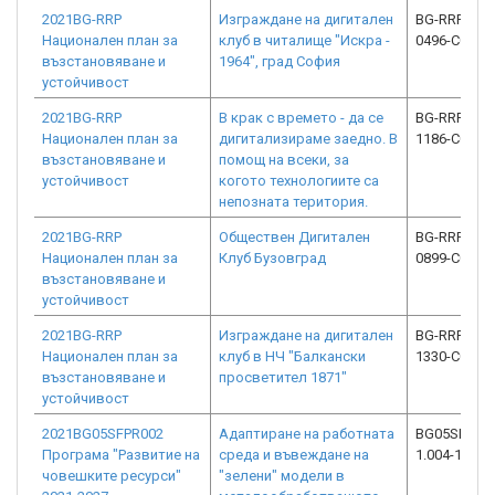
2021BG-RRP
Изграждане на дигитален
BG-RRP-1.02
Национален план за
клуб в читалище "Искра -
0496-C01
възстановяване и
1964", град София
устойчивост
2021BG-RRP
В крак с времето - да се
BG-RRP-1.02
Национален план за
дигитализираме заедно. В
1186-C01
възстановяване и
помощ на всеки, за
устойчивост
когото технологиите са
непозната територия.
2021BG-RRP
Обществен Дигитален
BG-RRP-1.02
Национален план за
Клуб Бузовград
0899-C01
възстановяване и
устойчивост
2021BG-RRP
Изграждане на дигитален
BG-RRP-1.02
Национален план за
клуб в НЧ "Балкански
1330-C01
възстановяване и
просветител 1871"
устойчивост
2021BG05SFPR002
Адаптиране на работната
BG05SFPR00
Програма "Развитие на
среда и въвеждане на
1.004-1210-
човешките ресурси"
"зелени" модели в