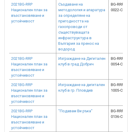
2021BG-RRP
Създаване на
BG-RRP-2.01
Национален план за
методология и апаратура
0022-C04
възстановяване и
за определяне на
устойчивост
пригодността на
газопроводи от
съществуващата
инфраструктура в
България за пренос на
водород
2021BG-RRP
Изграждане на Дигитален
BG-RRP-1.02
Национален план за
клуб в град Добрич
0054-C01
възстановяване и
устойчивост
2021BG-RRP
Изграждане на дигитален
BG-RRP-1.02
Национален план за
клуб в гр. Пловдив
1005-C01
възстановяване и
устойчивост
2021BG-RRP
"Подавам Ви ръка"
BG-RRP-1.02
Национален план за
0136-C01
възстановяване и
устойчивост