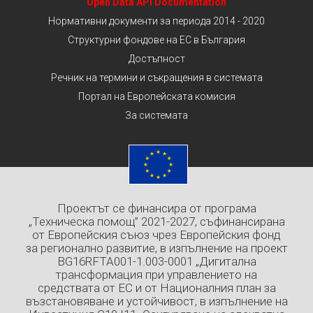
Open Data API Documentation
Нормативни документи за периода 2014 - 2020
Структурни фондове на ЕС в България
Достъпност
Речник на термини и съкращения в системата
Портал на Европейската комисия
За системата
Проектът се финансира от програма
„Техническа помощ” 2021-2027, съфинансирана
от Европейския съюз чрез Европейския фонд
за регионално развитие, в изпълнение на проект
BG16RFTA001-1.003-0001 „Дигитална
трансформация при управлението на
средствата от ЕС и от Националния план за
възстановяване и устойчивост, в изпълнение на