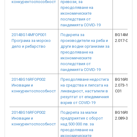
конкурентоспособност
превози, за
преодоляване на
икономическите
последствия от
пандемията COVID-19
2014BG14MFOP001
Подкрепа за
BG14MFOP0
Програма за морско
производители на риба и
2.017-0026-
дело и рибарство
други водни организми за
преодоляване на
икономическите
последствия от
пандемията COVID-19
2014BG16RFOP002
Преодоляване недостига
BG16RFOP0
Иновации и
на средства и липсата на
2.073-15349
конкурентоспособност
ликвидност, настъпили в
C01
резултат от епидемичния
взрив от COVID-19
2014BG16RFOP002
Подкрепа за малки
BG16RFOP0
Иновации и
предприятия с оборот
2.089-3403-
конкурентоспособност
над 500 000 лв. за
преодоляване на
икономическите