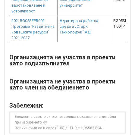
възстановяване и
университет
устойчивост
2021BG05SFPR002
Адаптирана работна
BG05SFPR00
Програма "Развитие на
среда в „Старк
1.004-1832-
човешките ресурси"
Технолоджи“ АД
2021-2027
Организацията не участва в проекти
като подизпълнител
Организацията не участва в проекти
като член на обединението
Забележки:
Елемент в светло синьо позволява показване на детайли
при избирането му
Всички суми са в евро (EUR) /1 EUR = 1,95583 BGN