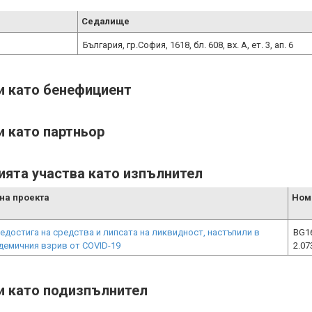
Седалище
България, гр.София, 1618, бл. 608, вx. А, ет. 3, ап. 6
ти като бенефициент
и като партньор
ията участва като изпълнител
на проекта
Ном
достига на средства и липсата на ликвидност, настъпили в
BG1
демичния взрив от COVID-19
2.07
ти като подизпълнител