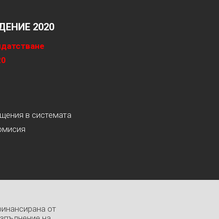
ЕНИЕ 2020
идатстване
20
ащения в системата
омисия
финансирана от
изпълнение на