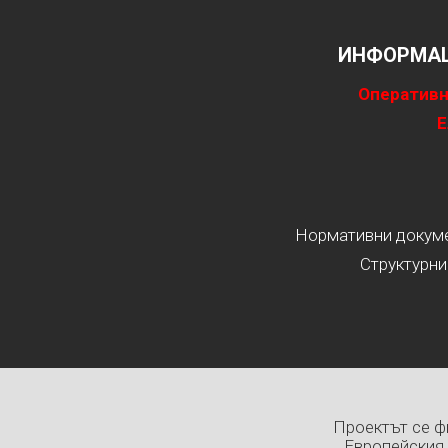
ИНФОРМАЦ
Оперативн
Е
Нормативни докумен
Структурни
Проектът се ф
Европейския 