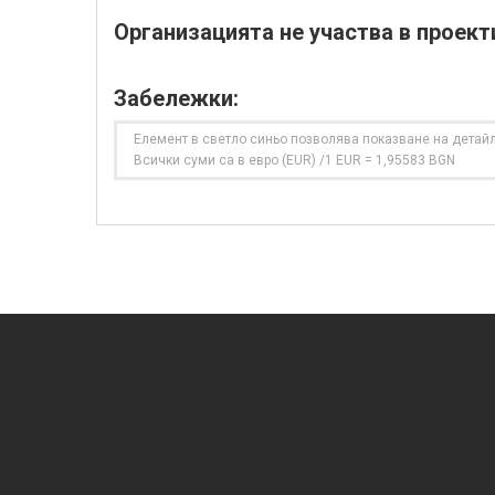
Организацията не участва в проект
Забележки:
Елемент в светло синьо позволява показване на детайл
Всички суми са в евро (EUR) /1 EUR = 1,95583 BGN