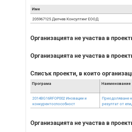
Име
205967125 Делчев Консултинг ЕООД
Организацията не участва в проек
Организацията не участва в проект
Списък проекти, в които организац
Програма
Наименование 
2014BG16RFOP002 Иновации и
Преодоляване не
конкурентоспособност
резултат от епи
Организацията не участва в проек