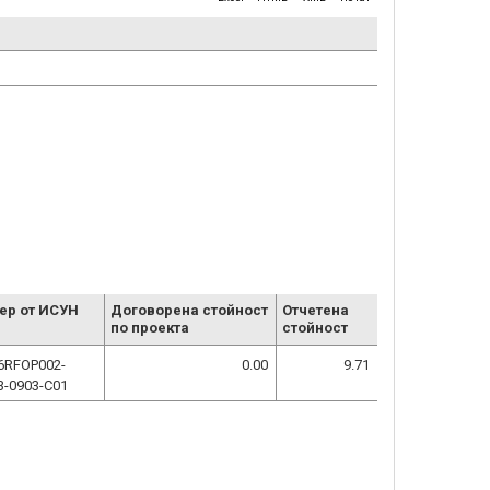
ер от ИСУН
Договорена стойност
Отчетена
по проекта
стойност
6RFOP002-
0.00
9.71
3-0903-C01