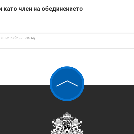
и като член на обединението
и при избирането му