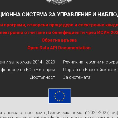
ИОННА СИСТЕМА ЗА УПРАВЛЕНИЕ И НАБЛЮД
и програми, отворени процедури и електронно канд
лектронно отчитане на бенефициенти чрез ИСУН 20
Обратна връзка
Open Data API Documentation
ти за периода 2014 - 2020
Речник на термини и съкр
 фондове на ЕС в България
Портал на Европейската к
Достъпност
За системата
инансира от програма „Техническа помощ” 2021-2027, съ
съюз чрез Европейския фонд за регионално развитие, в 