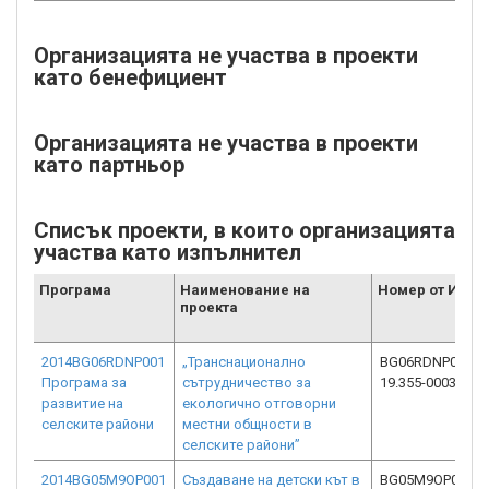
Организацията не участва в проекти
като бенефициент
Организацията не участва в проекти
като партньор
Списък проекти, в които организацията
участва като изпълнител
Програма
Наименование на
Номер от ИСУН
проекта
2014BG06RDNP001
„Транснационално
BG06RDNP001-
Програма за
сътрудничество за
19.355-0003-C05
развитие на
екологично отговорни
селските райони
местни общности в
селските райони”
2014BG05M9OP001
Създаване на детски кът в
BG05M9OP001-