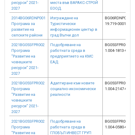
ресурси" 2021-
места във ВАРАКС-СТРОЙ
2027
ЕООД.
2014BG06RDNP001
Изграждане на
BG06RDNP001-
Програма за
Туристически
19.719-0001-C03
развитие на
информационен център в
селските райони
град Вълчи дол
2021BG05SFPR002
Подобряване на
BG05SFPR002-
Програма
работната среда в
1.004-1813-C01
"Развитие на
предприятието на КМС
човешките
ЕАД
ресурси" 2021-
2027
2021BG05SFPR002
Адаптиране към новите
BG05SFPR002-
Програма
социално-икономически
1.004-2147-C01
"Развитие на
реалности
човешките
ресурси" 2021-
2027
2021BG05SFPR002
Подобряване на
BG05SFPR002-
Програма
работната среда в
1.004-0580-C01
"Развитие на
ГЛОБЪЛ ИНВЕСТ ГРУП