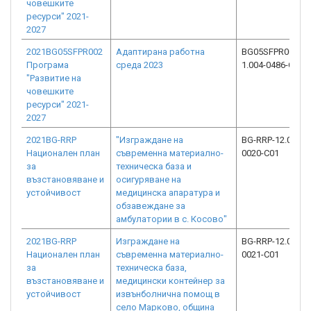
човешките
ресурси" 2021-
2027
2021BG05SFPR002
Адаптирана работна
BG05SFPR002-
Програма
среда 2023
1.004-0486-C01
"Развитие на
човешките
ресурси" 2021-
2027
2021BG-RRP
"Изграждане на
BG-RRP-12.014-
Национален план
съвременна материално-
0020-C01
за
техническа база и
възстановяване и
осигуряване на
устойчивост
медицинска апаратура и
обзавеждане за
амбулатории в с. Косово"
2021BG-RRP
Изграждане на
BG-RRP-12.014-
Национален план
съвременна материално-
0021-C01
за
техническа база,
възстановяване и
медицински контейнер за
устойчивост
извънболнична помощ в
село Марково, община