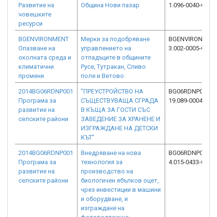
Развитие на
Община Нови пазар
1.096-0040-C01
човешките
ресурси
BGENVIRONMENT
Мерки за подобряване
BGENVIRONMENT
Опазване на
управлението на
3.002-0005-C04
околната среда и
отпадъците в общините
климатични
Русе, Тутракан, Сливо
промени
поле и Ветово
2014BG06RDNP001
"ПРЕУСТРОЙСТВО НА
BG06RDNP001-
Програма за
СЪЩЕСТВУВАЩА СГРАДА
19.089-0004-C03
развитие на
В КЪЩА ЗА ГОСТИ СЪС
селските райони
ЗАВЕДЕНИЕ ЗА ХРАНЕНЕ И
ИЗГРАЖДАНЕ НА ДЕТСКИ
КЪТ”
2014BG06RDNP001
Внедряване на нова
BG06RDNP001-
Програма за
технология за
4.015-0433-C03
развитие на
производство на
селските райони
биологичен ябълков оцет,
чрез инвестиции в машини
и оборудване, и
изграждане на