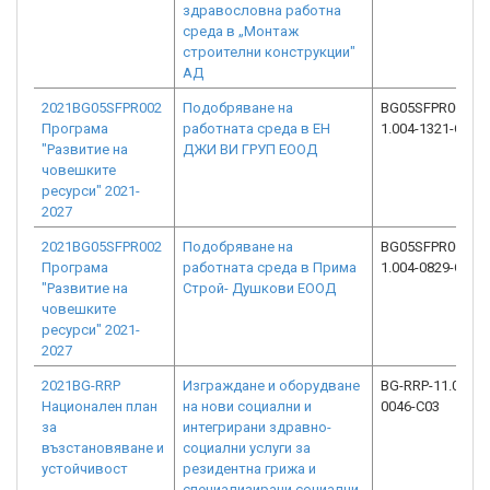
здравословна работна
среда в „Монтаж
строителни конструкции"
АД
2021BG05SFPR002
Подобряване на
BG05SFPR002-
Програма
работната среда в ЕН
1.004-1321-C01
"Развитие на
ДЖИ ВИ ГРУП ЕООД
човешките
ресурси" 2021-
2027
2021BG05SFPR002
Подобряване на
BG05SFPR002-
Програма
работната среда в Прима
1.004-0829-C02
"Развитие на
Строй- Душкови ЕООД
човешките
ресурси" 2021-
2027
2021BG-RRP
Изграждане и оборудване
BG-RRP-11.018-
Национален план
на нови социални и
0046-C03
за
интегрирани здравно-
възстановяване и
социални услуги за
устойчивост
резидентна грижа и
специализирани социални