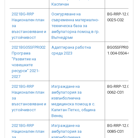
Каспичан
2021BG-RRP
Осигуряване на
BG-RRP-12.014-
Национален план
съвременна материално-
0025-C02
за
техническа база за
възстановяване и
амбулаторна помощ в гр.
устойчивост
Вълчедръм
2021BG05SFPR002
Адаптирана работна
BG05SFPR002-
Програма
среда 2023
1.004-0504-C01
"Развитие на
човешките
ресурси" 2021-
2027
2021BG-RRP
Изграждане на
BG-RRP-12.014-
Национален план
амбулатория за
0062-C01
за
извънболнична
възстановяване и
медицинска помощ в с.
устойчивост
Капитан Петко, община
Венец
2021BG-RRP
Изграждане на
BG-RRP-12.014-
Национален план
амбулатория за
0085-C01
за
извънболнична