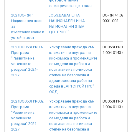
фотоволтаична
електрическа централа.
2021BG-RRP
„СЪЗДАВАНЕ НА
BG-RRP-1.023-
Национален план
НАЦИОНАЛЕН И НА
0001-C02
за
РЕГИОНАЛНИ STEM
възстановяване и
ЦЕНТРОВЕ"
устойчивост
2021BG05SFPR002
Ускоряване прехода към
BG05SFPR002-
Програма
климатично неутрална
1.004-0143-C01
"Развитие на
икономика и променящите
човешките
се модели на работа и
ресурси" 2021-
постигане на по-висока
2027
степен на безопасна и
здравословна работна
среда в „АРТСТРОЙ ПРО"
ООД
2021BG05SFPR002
Ускоряване прехода към
BG05SFPR002-
Програма
климатично неутрална
1.004-0113-C01
"Развитие на
икономика и променящите
човешките
се модели на работа и
ресурси" 2021-
постигане на по-висока
2027
степен на безопасна и