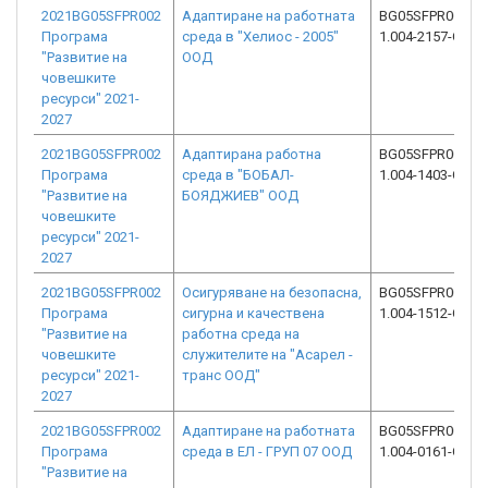
2021BG05SFPR002
Адаптиране на работната
BG05SFPR002-
Програма
среда в "Хелиос - 2005"
1.004-2157-C01
"Развитие на
ООД
човешките
ресурси" 2021-
2027
2021BG05SFPR002
Адаптирана работна
BG05SFPR002-
Програма
среда в "БОБАЛ-
1.004-1403-C01
"Развитие на
БОЯДЖИЕВ" ООД
човешките
ресурси" 2021-
2027
2021BG05SFPR002
Осигуряване на безопасна,
BG05SFPR002-
Програма
сигурна и качествена
1.004-1512-C01
"Развитие на
работна среда на
човешките
служителите на "Асарел -
ресурси" 2021-
транс ООД"
2027
2021BG05SFPR002
Адаптиране на работната
BG05SFPR002-
Програма
среда в ЕЛ - ГРУП 07 ООД
1.004-0161-C01
"Развитие на