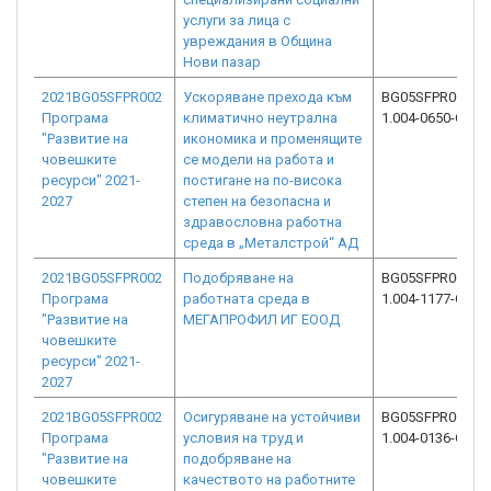
услуги за лица с
увреждания в Община
Нови пазар
2021BG05SFPR002
Ускоряване прехода към
BG05SFPR002-
Програма
климатично неутрална
1.004-0650-C01
"Развитие на
икономика и променящите
човешките
се модели на работа и
ресурси" 2021-
постигане на по-висока
2027
степен на безопасна и
здравословна работна
среда в „Металстрой“ АД
2021BG05SFPR002
Подобряване на
BG05SFPR002-
Програма
работната среда в
1.004-1177-C01
"Развитие на
МЕГАПРОФИЛ ИГ ЕООД
човешките
ресурси" 2021-
2027
2021BG05SFPR002
Осигуряване на устойчиви
BG05SFPR002-
Програма
условия на труд и
1.004-0136-C01
"Развитие на
подобряване на
човешките
качеството на работните