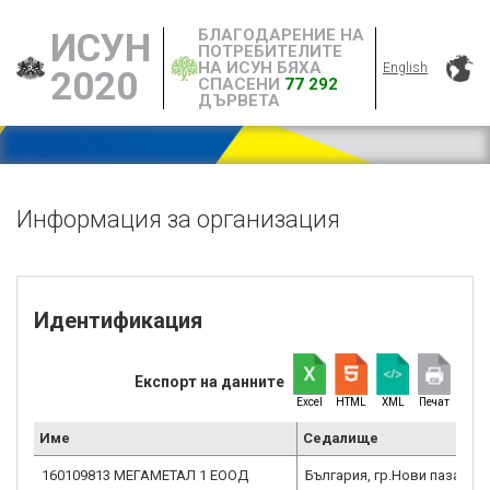
БЛАГОДАРЕНИЕ НА
ИСУН
ПОТРЕБИТЕЛИТЕ
НА ИСУН БЯХА
English
2020
СПАСЕНИ
77 292
ДЪРВЕТА
Информация за организация
Идентификация
Експорт на данните
Excel
HTML
XML
Печат
Име
Седалище
160109813 МЕГАМЕТАЛ 1 ЕООД
България, гр.Нови пазар, 99