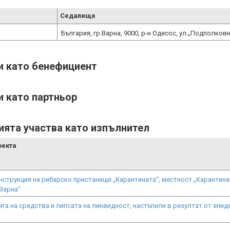
Седалище
България, гр.Варна, 9000, р-н Одесос, ул.„Подполковни
ти като бенефициент
и като партньор
ията участва като изпълнител
оекта
струкция на рибарско пристанище „Карантината“, местност „Карантина
Варна“
а на средства и липсата на ликвидност, настъпили в резултат от епи