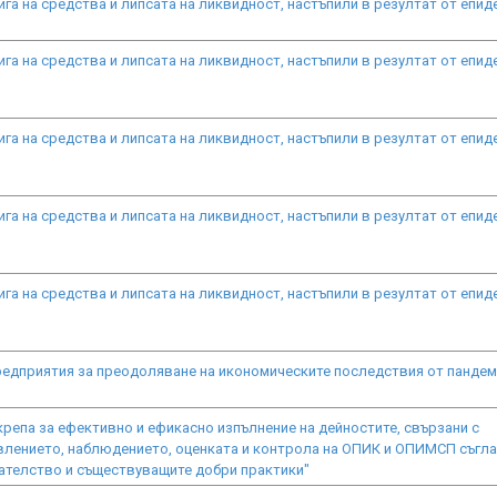
а на средства и липсата на ликвидност, настъпили в резултат от епи
а на средства и липсата на ликвидност, настъпили в резултат от епи
а на средства и липсата на ликвидност, настъпили в резултат от епи
а на средства и липсата на ликвидност, настъпили в резултат от епи
а на средства и липсата на ликвидност, настъпили в резултат от епи
редприятия за преодоляване на икономическите последствия от панде
репа за ефективно и ефикасно изпълнение на дейностите, свързани с
влението, наблюдението, оценката и контрола на ОПИК и ОПИМСП съгл
телство и съществуващите добри практики"