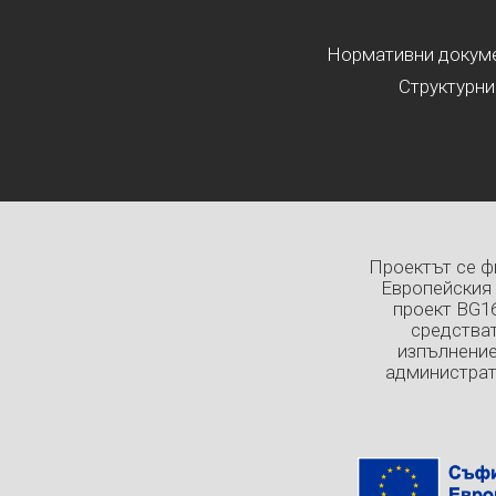
Нормативни докумен
Структурни
Проектът се ф
Европейския 
проект BG1
средстват
изпълнение
администрат