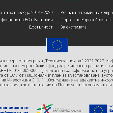
ти за периода 2014 - 2020
Речник на термини и съкр
 фондове на ЕС в България
Портал на Европейската к
Достъпност
За системата
инансира от програма „Техническа помощ” 2021-2027, съ
съюз чрез Европейския фонд за регионално развитие, в 
6RFTA001-1.003-0001 „Дигитална трансформация при упра
а от ЕС и от Националния план за възстановяване и усто
 на Инвестиция C10.I11 „Осигуряване на адекватна инфо
ивна среда за изпълнение на Плана за възстановяване и 