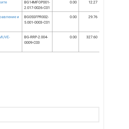
ките
BG14MFOP001-
0.00
12.27
2.017-0026-C01
равление и
BG05SFPR002-
0.00
29.76
5.001-0003-C01
(MUVE-
BG-RRP-2.004-
0.00
327.60
0009-C03