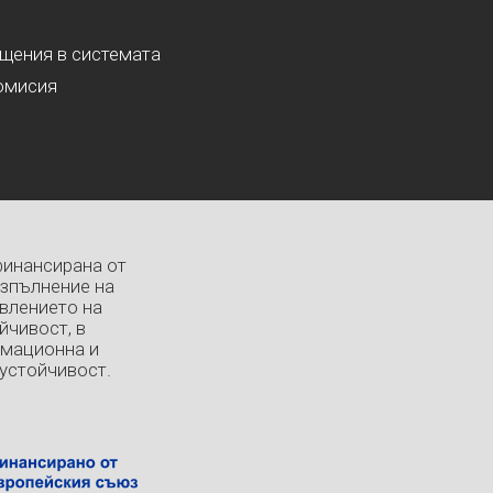
ащения в системата
омисия
финансирана от
изпълнение на
влението на
йчивост, в
рмационна и
устойчивост.