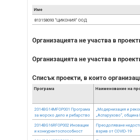
Име
813158093 "ЦИКОНИЯ" ООД
Организацията не участва в проек
Организацията не участва в проект
Списък проекти, в които организац
Програма
Наименование на пр
2014BG14MFOP001 Програма
„Модернизация и рекон
за морско дело и рибарство
„Аспарухово“, община 
2014BG16RFOP002 Иновации
Преодоляване недостиг
и конкурентоспособност
взрив от COVID-19