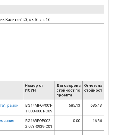
к Калитин“ 53, вх. В, ап. 13
Номер от
Договорена
Отчетена
ИСУН
стойност по
стойност
проекта
та“, район
BG14MFOP001-
685.13
685.13
1.008-0001-C09
демичния
BG16RFOP002-
0.00
16.36
2.073-0939-C01