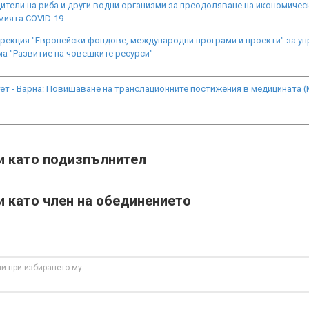
ители на риба и други водни организми за преодоляване на икономичес
мията COVID-19
ирекция "Европейски фондове, международни програми и проекти" за уп
ма "Развитие на човешките ресурси"
ет - Варна: Повишаване на транслационните постижения в медицината 
ти като подизпълнител
и като член на обединението
и при избирането му