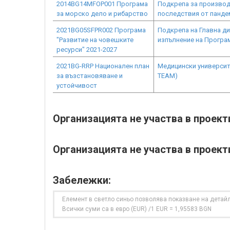
2014BG14MFOP001 Програма
Подкрепа за производ
за морско дело и рибарство
последствия от панде
2021BG05SFPR002 Програма
Подкрепа на Главна д
"Развитие на човешките
изпълнение на Програ
ресурси" 2021-2027
2021BG-RRP Национален план
Медицински университ
за възстановяване и
TEAM)
устойчивост
Организацията не участва в проек
Организацията не участва в проект
Забележки:
Елемент в светло синьо позволява показване на детайл
Всички суми са в евро (EUR) /1 EUR = 1,95583 BGN