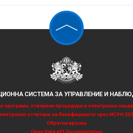
ИОННА СИСТЕМА ЗА УПРАВЛЕНИЕ И НАБЛЮД
и програми, отворени процедури и електронно канд
лектронно отчитане на бенефициенти чрез ИСУН 20
Обратна връзка
Open Data API Documentation