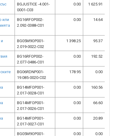
 със
BGJUSTICE -4.001-
0.00
1 625.91
0001-C03
р или
BG16RFOP002-
0.00
14.64
мията
2.092-0388-C01
 и
BG05M9OP001-
1 398.25
95.37
2.019-0022-C02
твия
BG16RFOP002-
0.00
192.52
2.077-0486-C01
лските
BG06RDNP001-
178.95
0.00
19.085-0020-C02
на
BG14MFOP001-
0.00
160.56
2.017-0028-C01
на
BG14MFOP001-
0.00
66.60
2.017-0026-C01
на
BG14MFOP001-
0.00
20.89
2.017-0027-C01
BG05M9OP001-
0.00
0.00