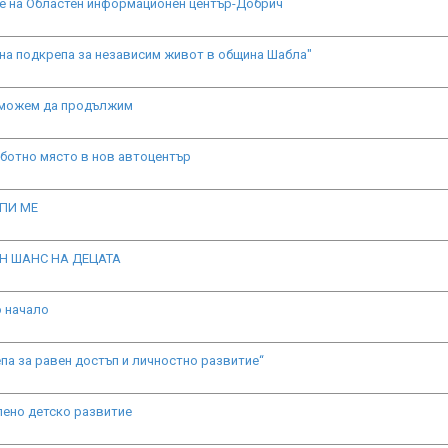
е на Областен информационен център-Добрич
на подкрепа за независим живот в община Шабла"
 можем да продължим
ботно място в нов автоцентър
ПИ МЕ
ЕН ШАНС НА ДЕЦАТА
 начало
па за равен достъп и личностно развитие“
ено детско развитие