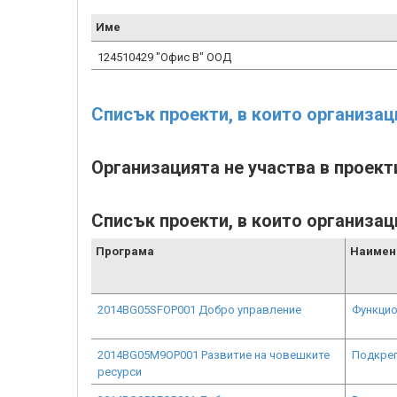
Име
124510429 "Офис В" ООД
Списък проекти, в които организац
Организацията не участва в проект
Списък проекти, в които организац
Програма
Наимен
2014BG05SFOP001 Добро управление
Функцио
2014BG05M9OP001 Развитие на човешките
Подкреп
ресурси