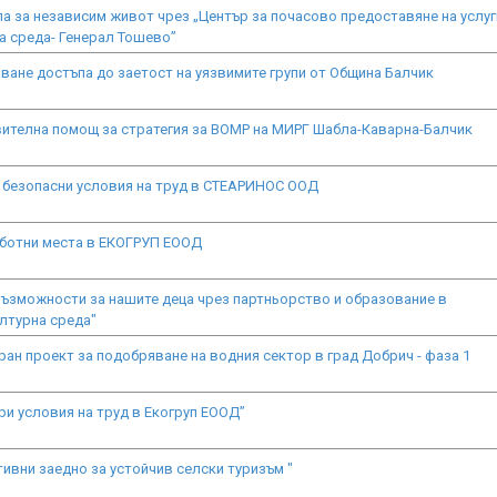
а за независим живот чрез „Център за почасово предоставяне на услуг
 среда- Генерал Тошево”
ване достъпа до заетост на уязвимите групи от Община Балчик
ителна помощ за стратегия за ВОМР на МИРГ Шабла-Каварна-Балчик
 безопасни условия на труд в СТЕАРИНОС ООД
ботни места в ЕКОГРУП ЕООД
възможности за нашите деца чрез партньорство и образование в
лтурна среда"
ран проект за подобряване на водния сектор в град Добрич - фаза 1
ри условия на труд в Екогруп ЕООД”
тивни заедно за устойчив селски туризъм "