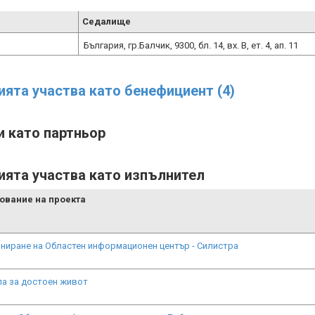
Седалище
България, гр.Балчик, 9300, бл. 14, вx. В, ет. 4, ап. 11
ията участва като бенефициент (4)
и като партньор
ията участва като изпълнител
ование на проекта
ниране на Областен информационен център - Силистра
а за достоен живот