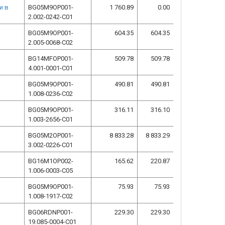
и в
BG05M9OP001-
1 760.89
0.00
2.002-0242-C01
BG05M9OP001-
604.35
604.35
2.005-0068-C02
BG14MFOP001-
509.78
509.78
4.001-0001-C01
BG05M9OP001-
490.81
490.81
1.008-0236-C02
BG05M9OP001-
316.11
316.10
1.003-2656-C01
BG05M2OP001-
8 833.28
8 833.29
3.002-0226-C01
BG16M1OP002-
165.62
220.87
1.006-0003-C05
BG05M9OP001-
75.93
75.93
1.008-1917-C02
BG06RDNP001-
229.30
229.30
19.085-0004-C01