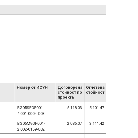
Номер от ИСУН
Договорена
Отчетена
стойност по
стойност
проекта
BG05SFOP001-
5 118.03
5 101.47
4.001-0004-C03
BG05M9OP001-
2 086.07
3 111.42
2.002-0159-C02