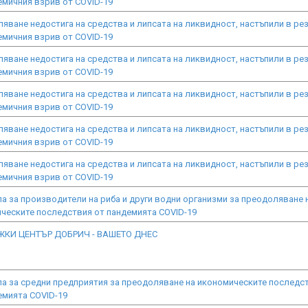
емичния взрив от COVID-19
яване недостига на средства и липсата на ликвидност, настъпили в ре
емичния взрив от COVID-19
яване недостига на средства и липсата на ликвидност, настъпили в ре
емичния взрив от COVID-19
яване недостига на средства и липсата на ликвидност, настъпили в ре
емичния взрив от COVID-19
яване недостига на средства и липсата на ликвидност, настъпили в ре
емичния взрив от COVID-19
яване недостига на средства и липсата на ликвидност, настъпили в ре
емичния взрив от COVID-19
а за производители на риба и други водни организми за преодоляване 
ческите последствия от пандемията COVID-19
КИ ЦЕНТЪР ДОБРИЧ - ВАШЕТО ДНЕС
а за средни предприятия за преодоляване на икономическите последс
емията COVID-19