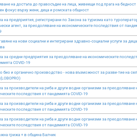
ване на достъпа до правосъдие на лица, живеещи под прага на бедност
ен фокус върху жени, деца и ромската общност
а на предприятия, регистрирани по Закона за туризма като туроперато
чески агент, за преодоляване на икономическите последствия от панде
9
авяне на нови социални и интегрирани здравно-социални услуги за деца
тва
а за средни предприятия за преодоляване на икономическите последс
емията COVID-19
о био и органично производство - нова възможност за разви-тие на се
 (LOBOPRO)
а за производители на риба и други водни организми за преодоляване 
ческите последствия от пандемията COVID-19
а за производители на риба и други водни организми за преодоляване 
ческите последствия от пандемията COVID-19
а за производители на риба и други водни организми за преодоляване 
ческите последствия от пандемията COVID-19
жна грижа + в община Балчик