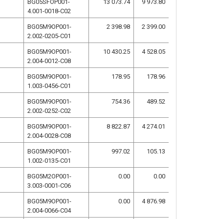
BG05SFOP001-
13 073.74
9 973.80
4.001-0018-C02
BG05M9OP001-
2 398.98
2 399.00
2.002-0205-C01
BG05M9OP001-
10 430.25
4 528.05
2.004-0012-C08
BG05M9OP001-
178.95
178.96
1.003-0456-C01
BG05M9OP001-
754.36
489.52
2.002-0252-C02
BG05M9OP001-
8 822.87
4 274.01
2.004-0028-C08
BG05M9OP001-
997.02
105.13
1.002-0135-C01
BG05M2OP001-
0.00
0.00
3.003-0001-C06
BG05M9OP001-
0.00
4 876.98
2.004-0066-C04