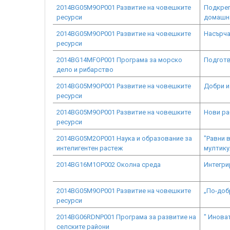
2014BG05M9OP001 Развитие на човешките
Подкреп
ресурси
домашна
2014BG05M9OP001 Развитие на човешките
Насърча
ресурси
2014BG14MFOP001 Програма за морско
Подготв
дело и рибарство
2014BG05M9OP001 Развитие на човешките
Добри и
ресурси
2014BG05M9OP001 Развитие на човешките
Нови ра
ресурси
2014BG05M2OP001 Наука и образование за
"Равни 
интелигентен растеж
мултику
2014BG16M1OP002 Околна среда
Интегри
2014BG05M9OP001 Развитие на човешките
„По-доб
ресурси
2014BG06RDNP001 Програма за развитие на
" Инова
селските райони