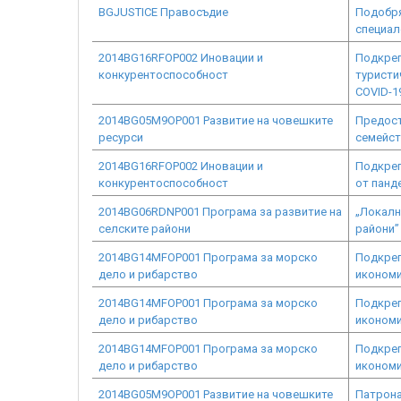
BGJUSTICE Правосъдие
Подобря
специал
2014BG16RFOP002 Иновации и
Подкреп
конкурентоспособност
туристи
COVID-1
2014BG05M9OP001 Развитие на човешките
Предост
ресурси
семейс
2014BG16RFOP002 Иновации и
Подкреп
конкурентоспособност
от панд
2014BG06RDNP001 Програма за развитие на
„Локалн
селските райони
райони”
2014BG14MFOP001 Програма за морско
Подкреп
дело и рибарство
икономи
2014BG14MFOP001 Програма за морско
Подкреп
дело и рибарство
икономи
2014BG14MFOP001 Програма за морско
Подкреп
дело и рибарство
икономи
2014BG05M9OP001 Развитие на човешките
Патрона