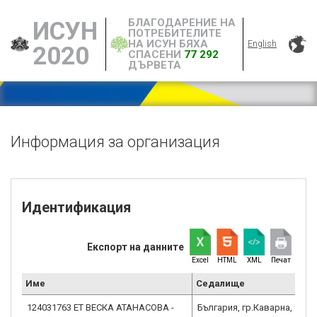
БЛАГОДАРЕНИЕ НА
ИСУН
ПОТРЕБИТЕЛИТЕ
НА ИСУН БЯХА
English
2020
СПАСЕНИ
77 292
ДЪРВЕТА
Информация за организация
Идентификация
Експорт на данните
Excel
HTML
XML
Печат
Име
Седалище
124031763 ЕТ ВЕСКА АТАНАСОВА -
България, гр.Каварна, 9650,