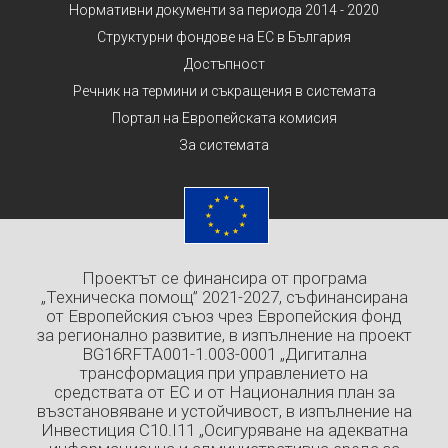
Нормативни документи за периода 2014 - 2020
Структурни фондове на ЕС в България
Достъпност
Речник на термини и съкращения в системата
Портал на Европейската комисия
За системата
Проектът се финансира от програма
„Техническа помощ” 2021-2027, съфинансирана
от Европейския съюз чрез Европейския фонд
за регионално развитие, в изпълнение на проект
BG16RFTA001-1.003-0001 „Дигитална
трансформация при управлението на
средствата от ЕС и от Националния план за
възстановяване и устойчивост, в изпълнение на
Инвестиция C10.I11 „Осигуряване на адекватна