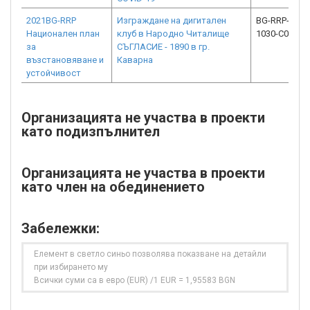
2021BG-RRP
Изграждане на дигитален
BG-RRP-1.024
Национален план
клуб в Народно Читалище
1030-C01
за
СЪГЛАСИЕ - 1890 в гр.
възстановяване и
Каварна
устойчивост
Организацията не участва в проекти
като подизпълнител
Организацията не участва в проекти
като член на обединението
Забележки:
Елемент в светло синьо позволява показване на детайли
при избирането му
Всички суми са в евро (EUR) /1 EUR = 1,95583 BGN