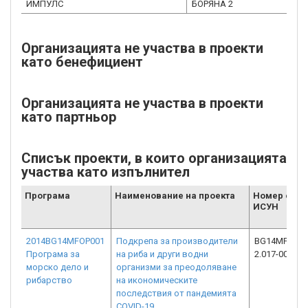
ИМПУЛС
БОРЯНА 2
Организацията не участва в проекти
като бенефициент
Организацията не участва в проекти
като партньор
Списък проекти, в които организацията
участва като изпълнител
Програма
Наименование на проекта
Номер от
ИСУН
2014BG14MFOP001
Подкрепа за производители
BG14MFOP00
Програма за
на риба и други водни
2.017-0026-C
морско дело и
организми за преодоляване
рибарство
на икономическите
последствия от пандемията
COVID-19