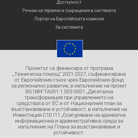
Достъпност
Речник на термини и съкращения в системата
Портал на Европейската комисия
За системата
Проектът се финансира от програма
„Техническа помощ” 2021-2027, съфинансирана
от Европейския съюз чрез Европейския фонд
за регионално развитие, в изпълнение на проект
BG16RFTA001-1.003-0001 „Дигитална
трансформация при управлението на
средствата от ЕС и от Националния план за
възстановяване и устойчивост, в изпълнение на
Инвестиция C10.I11 „Осигуряване на адекватна
информационна и административна среда за
изпълнение на Плана за възстановяване и
устойчивост.