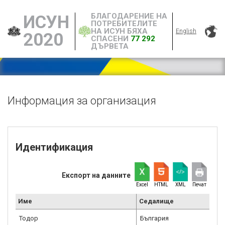
БЛАГОДАРЕНИЕ НА
ИСУН
ПОТРЕБИТЕЛИТЕ
НА ИСУН БЯХА
English
2020
СПАСЕНИ
77 292
ДЪРВЕТА
Информация за организация
Идентификация
Експорт на данните
Excel
HTML
XML
Печат
Име
Седалище
Тодор
България