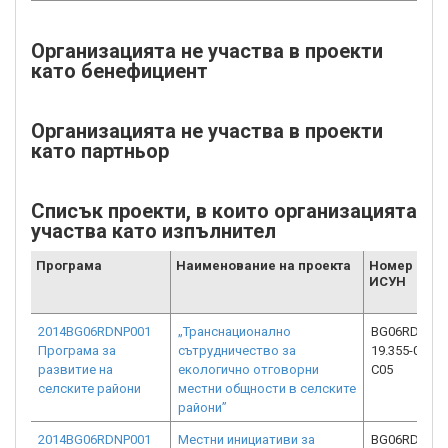
Организацията не участва в проекти
като бенефициент
Организацията не участва в проекти
като партньор
Списък проекти, в които организацията
участва като изпълнител
Програма
Наименование на проекта
Номер от
ИСУН
2014BG06RDNP001
„Транснационално
BG06RDNP00
Програма за
сътрудничество за
19.355-0003-
развитие на
екологично отговорни
C05
селските райони
местни общности в селските
райони”
2014BG06RDNP001
Местни инициативи за
BG06RDNP00