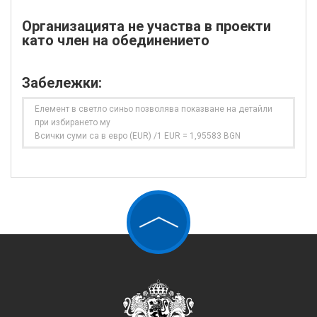
Организацията не участва в проекти
като член на обединението
Забележки:
Елемент в светло синьо позволява показване на детайли
при избирането му
Всички суми са в евро (EUR) /1 EUR = 1,95583 BGN