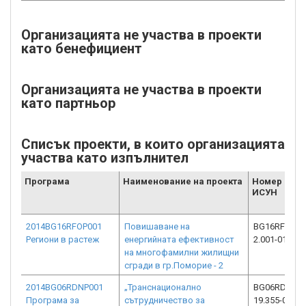
Организацията не участва в проекти
като бенефициент
Организацията не участва в проекти
като партньор
Списък проекти, в които организацията
участва като изпълнител
Програма
Наименование на проекта
Номер от
ИСУН
2014BG16RFOP001
Повишаване на
BG16RFOP00
Региони в растеж
енергийната ефективност
2.001-0142-C
на многофамилни жилищни
сгради в гр.Поморие - 2
2014BG06RDNP001
„Транснационално
BG06RDNP00
Програма за
сътрудничество за
19.355-0003-