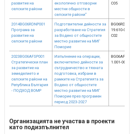
развитие на
екологично отговорни
C05
селските райони
местни общности в
селските райони”
2014BG06RDNP001
Подготвителни дейности за
BG06RDNP00
Програма за
разработване на Стратегия
19.610-0021-
развитие на
за Водено от общностите
C02
селските райони
местно развитие на МИГ
Поморие
2023BG06AFSP001
Изпълнение на операции,
BG06AFSP00
Стратегически план
включително дейности за
1.001-0018-C
за развитие на
сътрудничество и тяхната
земеделието и
подготовка, избрани в
селските райони на
рамките на Стратегията за
Република България
Водено от общностите
- ПОДХОД ВОМР
местно развитие на МИГ
Поморие през програмен
период 2023-2027
Организацията не участва в проекти
като подизпълнител