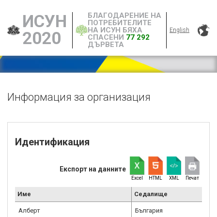
БЛАГОДАРЕНИЕ НА
ИСУН
ПОТРЕБИТЕЛИТЕ
НА ИСУН БЯХА
English
2020
СПАСЕНИ
77 292
ДЪРВЕТА
Информация за организация
Идентификация
Експорт на данните
Excel
HTML
XML
Печат
Име
Седалище
Алберт
България