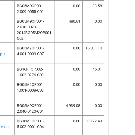
BG05M9OP001-
0.00
33.58
2.009-0055-C01
BG05M9OP001-
480.61
0.00
2.018-0023-
2014BG05M2OP001-
C02
BG05M2OP001-
0.00
16 031.10
р.)
4.001-0009-C07
BG16RFOP002-
0.00
46.01
1.002-0276-C03
BG05M2OP001-
0.00
0.00
1.001-0008-C03
BG05M9OP001-
4 939.08
0.00
2.040-0120-C01
BG16M1OP001-
0.00
3 172.43
ти по
5.002-0001-C04