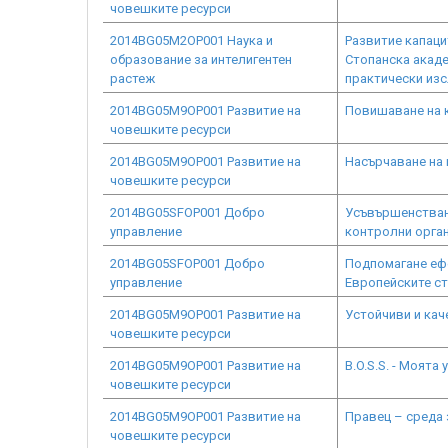
човешките ресурси
2014BG05M2OP001 Наука и
Развитие капаци
образование за интелигентен
Стопанска акаде
растеж
практически изс
2014BG05M9OP001 Развитие на
Повишаване на к
човешките ресурси
2014BG05M9OP001 Развитие на
Насърчаване на
човешките ресурси
2014BG05SFOP001 Добро
Усъвършенстване
управление
контролни орган
2014BG05SFOP001 Добро
Подпомагане ефе
управление
Европейските с
2014BG05M9OP001 Развитие на
Устойчиви и кач
човешките ресурси
2014BG05M9OP001 Развитие на
B.O.S.S. - Моята
човешките ресурси
2014BG05M9OP001 Развитие на
Правец – среда
човешките ресурси