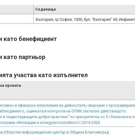
Седалище
България, гр.София, 1000, бул. "България" 69, Инфинит
ти като бенефициент
и като партньор
ията участва като изпълнител
на проекта
ктивно и ефикасно изпълнение на дейностите, свързани с програмиране
аблюдението, оценката и контрола на ОПИК съгласно действащото
 и съществуващите добри практики" по приоритетна ос 5 «Техническа 
рограма «Иновации и конкурентоспобност» 2014-2020
на Областен информационен център в Община Благоевград