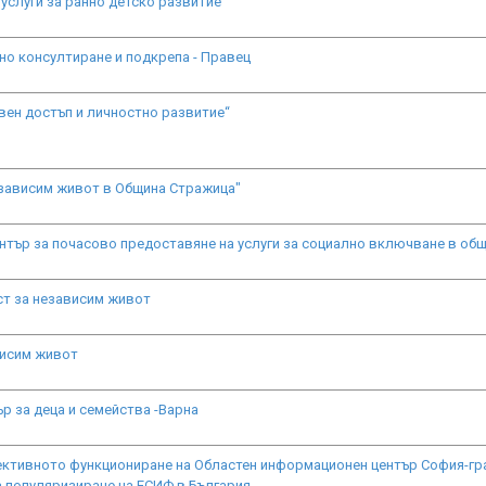
 услуги за ранно детско развитие"
но консултиране и подкрепа - Правец
вен достъп и личностно развитие“
езависим живот в Община Стражица"
нтър за почасово предоставяне на услуги за социално включване в об
т за независим живот
висим живот
р за деца и семейства -Варна
ективното функциониране на Областен информационен център София-гр
 популяризиране на ЕСИФ в България