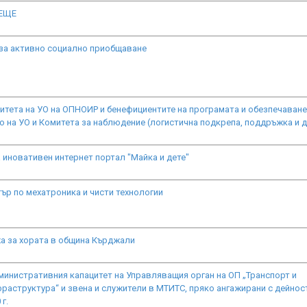
ЕЩЕ
 за активно социално приобщаване
итета на УО на ОПНОИР и бенефициентите на програмата и обезпечаване
 на УО и Комитета за наблюдение (логистична подкрепа, поддръжка и д
 иновативен интернет портал "Майка и дете"
ър по мехатроника и чисти технологии
а за хората в община Кърджали
министративния капацитет на Управляващия орган на ОП „Транспорт и
раструктура“ и звена и служители в МТИТС, пряко ангажирани с дейнос
г.