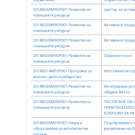
2014BG05M9OP001 Развитие на
Център за акти
човешките ресурси
2014BG05M9OP001 Развитие на
Активни в труда
човешките ресурси
2014BG05M9OP001 Развитие на
Активни в труда
човешките ресурси
2014BG05M9OP001 Развитие на
Съпричастност
човешките ресурси
2014BG14MFOP001 Програма за
Изготвяне на ст
морско дело и рибарство
2014BG05M9OP001 Развитие на
Интегрирани услу
човешките ресурси
община Айтос
2014BG05M9OP001 Развитие на
ПОСТИГАНЕ НА 
човешките ресурси
ПРИВЛЕКАТЕЛНО
КЛЮЧОВИ ЗА РА
2014BG05M2OP001 Наука и
Подобряване и т
образование за интелигентен
управление на О
растеж