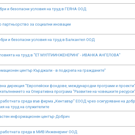
бри и безопасни условия на труд в ГEЯНА ООД
о партньорство за социални иновации
бри и безопасни условия на труд в Балкантел ООД
ловията на труд в "ЕТ МУЛТИИНЖЕНЕРИНГ - ИВАНКА АНГЕЛОВА"
мационен център Кърджали - в подкрепа на гражданите"
вна дирекция "Европейски фондове, международни програми и проекти"
изпълнението на Оперативна програма "Развитие на човешките ресурси
работната среда във фирма „Кентавър” ЕООД чрез осигуряване на добр
ия на труд на служителите
ластен информационен център-Добрич
 работната среда в МИВ Инженеринг ООД