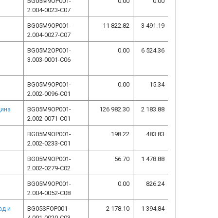
BG05M9OP001-
0.00
0.00
2.004-0023-C07
BG05M9OP001-
11 822.82
3 491.19
2.004-0027-C07
BG05M2OP001-
0.00
6 524.36
3.003-0001-C06
BG05M9OP001-
0.00
15.34
2.002-0096-C01
щина
BG05M9OP001-
126 982.30
2 183.88
2.002-0071-C01
BG05M9OP001-
198.22
483.83
2.002-0233-C01
BG05M9OP001-
56.70
1 478.88
2.002-0279-C02
BG05M9OP001-
0.00
826.24
2.004-0052-C08
ад и
BG05SFOP001-
2 178.10
1 394.84
4.001-0020-C03