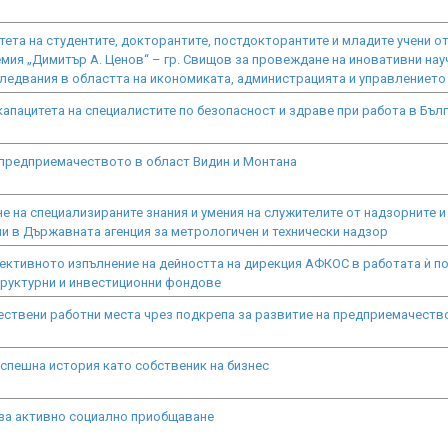
тета на студентите, докторантите, постдокторантите и младите учени о
мия „Димитър А. Ценов“ – гр. Свищов за провеждане на иновативни нау
ледвания в областта на икономиката, администрацията и управлението
апацитета на специалистите по безопасност и здраве при работа в Бъл
 предприемачеството в област Видин и Монтана
 на специализираните знания и умения на служителите от надзорните и
и в Държавната агенция за метрологичен и технически надзор
ктивното изпълнение на дейността на дирекция АФКОС в работата ѝ п
труктурни и инвестиционни фондове
ествени работни места чрез подкрепа за развитие на предприемачеств
 успешна история като собственик на бизнес
 за активно социално приобщаване