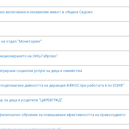
лно включване и независим живот в община Садово
 на отдел "Мониторинг"
ункционирането на ОИЦ-Габрово“
егрирани социални услуги за деца и семейства
 подпомагане дейността на дирекция АФКОС при работата ѝ по ЕСИФ"
р за деца и родители "ЦАРЕВГРАД"
фесионално обучение за повишаване ефективността на правосъдието