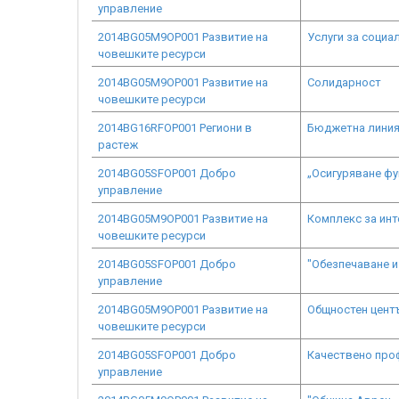
управление
2014BG05M9OP001 Развитие на
Услуги за социа
човешките ресурси
2014BG05M9OP001 Развитие на
Солидарност
човешките ресурси
2014BG16RFOP001 Региони в
Бюджетна линия
растеж
2014BG05SFOP001 Добро
„Осигуряване ф
управление
2014BG05M9OP001 Развитие на
Комплекс за инт
човешките ресурси
2014BG05SFOP001 Добро
"Обезпечаване и
управление
2014BG05M9OP001 Развитие на
Общностен центъ
човешките ресурси
2014BG05SFOP001 Добро
Качествено про
управление