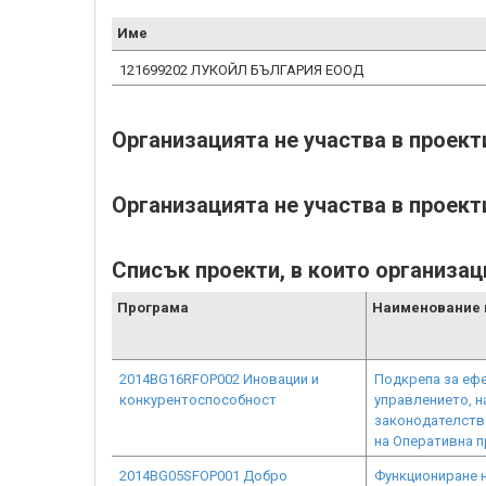
Име
121699202 ЛУКОЙЛ БЪЛГАРИЯ ЕООД
Организацията не участва в проек
Организацията не участва в проект
Списък проекти, в които организац
Програма
Наименование 
2014BG16RFOP002 Иновации и
Подкрепа за ефе
конкурентоспособност
управлението, н
законодателство
на Оперативна п
2014BG05SFOP001 Добро
Функциониране 