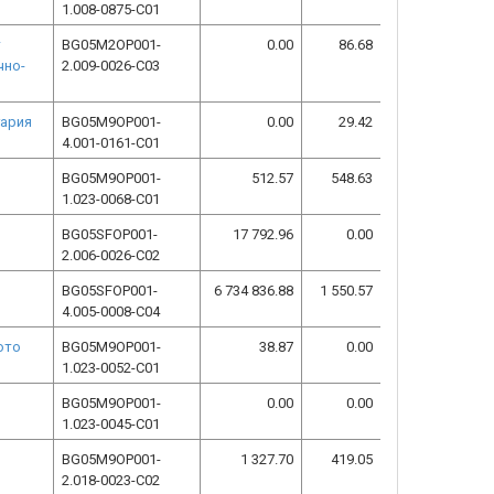
1.008-0875-C01
т
BG05M2OP001-
0.00
86.68
чно-
2.009-0026-C03
гария
BG05M9OP001-
0.00
29.42
4.001-0161-C01
BG05M9OP001-
512.57
548.63
1.023-0068-C01
BG05SFOP001-
17 792.96
0.00
2.006-0026-C02
о
BG05SFOP001-
6 734 836.88
1 550.57
4.005-0008-C04
ото
BG05M9OP001-
38.87
0.00
1.023-0052-C01
BG05M9OP001-
0.00
0.00
1.023-0045-C01
BG05M9OP001-
1 327.70
419.05
2.018-0023-C02