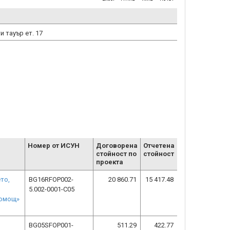
и тауър ет. 17
Номер от ИСУН
Договорена
Отчетена
стойност по
стойност
проекта
то,
BG16RFOP002-
20 860.71
15 417.48
5.002-0001-C05
помощ»
BG05SFOP001-
511.29
422.77