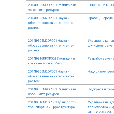
2014BG05M9OP001 Развитие на
КЛЮЧ КЪМ БЪД
човешките ресурси
2014BG05M2OP001 Наука и
Правец – среда
образование за интелигентен
растеж
2014BG05M2OP001 Наука и
Укрепване капац
образование за интелигентен
функционирането
растеж
2014BG16RFOP002 Иновации и
Разработване на
конкурентоспособност
2014BG05M2OP001 Наука и
Национален цент
образование за интелигентен
растеж
2014BG05M9OP001 Развитие на
Подкрепа и гриж
човешките ресурси
2014BG16M1OP001 Транспорт и
Укрепване на ад
транспортна инфраструктура
транспортна инф
ОПТТИ 2014-2020 