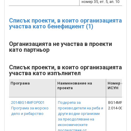
номер 35, ет. 5, ап. 10
Списък проекти, в които организацията
участва като бенефициент (1)
Организацията не участва в проекти
като партньор
Списък проекти, в които организацията
участва като изпълнител
Програма
Наименование на
Номер от
проекта
ИСУН
2014BG14MFOP001
Подкрепа за
BG14MFOP00
Програма за морско
производители на риба и
2.014-0035-C
дело и рибарство
други водни организми
за преодоляване на
икономическите
последствия от