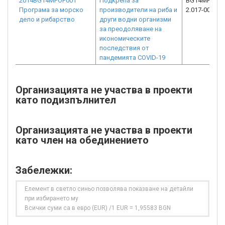
2014BG14MFOP001
Подкрепа за
BG14MFOP00
Програма за морско
производители на риба и
2.017-0026-C
дело и рибарство
други водни организми
за преодоляване на
икономическите
последствия от
пандемията COVID-19
Организацията не участва в проекти
като подизпълнител
Организацията не участва в проекти
като член на обединението
Забележки:
Елемент в светло синьо позволява показване на детайли
при избирането му
Всички суми са в евро (EUR) /1 EUR = 1,95583 BGN