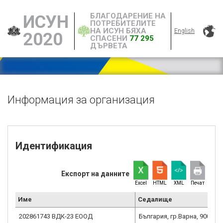
БЛАГОДАРЕНИЕ НА
ИСУН
ПОТРЕБИТЕЛИТЕ
НА ИСУН БЯХА
English
2020
СПАСЕНИ
77 295
ДЪРВЕТА
Информация за организация
Идентификация
Експорт на данните
Excel
HTML
XML
Печат
Име
Седалище
202861743 ВДК-23 ЕООД
България, гр.Варна, 9000,