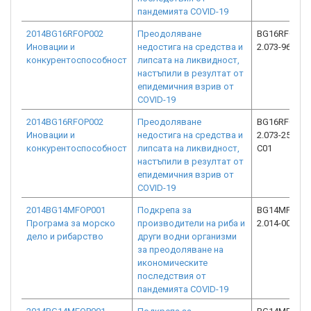
пандемията COVID-19
2014BG16RFOP002
Преодоляване
BG16RFOP00
Иновации и
недостига на средства и
2.073-9602-C
конкурентоспособност
липсата на ликвидност,
настъпили в резултат от
епидемичния взрив от
COVID-19
2014BG16RFOP002
Преодоляване
BG16RFOP00
Иновации и
недостига на средства и
2.073-25498-
конкурентоспособност
липсата на ликвидност,
C01
настъпили в резултат от
епидемичния взрив от
COVID-19
2014BG14MFOP001
Подкрепа за
BG14MFOP00
Програма за морско
производители на риба и
2.014-0036-C
дело и рибарство
други водни организми
за преодоляване на
икономическите
последствия от
пандемията COVID-19