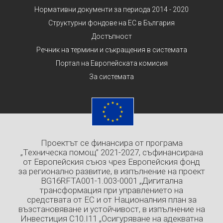
Нормативни документи за периода 2014 - 2020
Структурни фондове на ЕС в България
Достъпност
Речник на термини и съкращения в системата
Портал на Европейската комисия
За системата
Проектът се финансира от програма
„Техническа помощ” 2021-2027, съфинансирана
от Европейския съюз чрез Европейския фонд
за регионално развитие, в изпълнение на проект
BG16RFTA001-1.003-0001 „Дигитална
трансформация при управлението на
средствата от ЕС и от Националния план за
възстановяване и устойчивост, в изпълнение на
Инвестиция C10.I11 „Осигуряване на адекватна