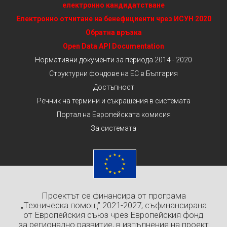
електронно кандидатстване
Електронно отчитане на бенефициенти чрез ИСУН 2020
Обратна връзка
Open Data API Documentation
Нормативни документи за периода 2014 - 2020
Структурни фондове на ЕС в България
Достъпност
Речник на термини и съкращения в системата
Портал на Европейската комисия
За системата
Проектът се финансира от програма
„Техническа помощ” 2021-2027, съфинансирана
от Европейския съюз чрез Европейския фонд
за регионално развитие, в изпълнение на проект