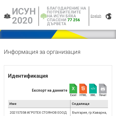
БЛАГОДАРЕНИЕ НА
ИСУН
ПОТРЕБИТЕЛИТЕ
НА ИСУН БЯХА
English
2020
СПАСЕНИ
77 256
ДЪРВЕТА
Информация за организация
Идентификация
Експорт на данните
Excel
HTML
XML
Печат
Име
Седалище
202157358 АГРОТЕХ СТОЯНОВ ЕООД
България, гр.Каварна, 9650