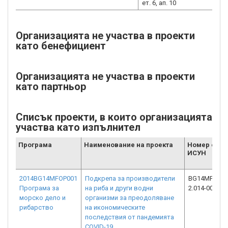
ет. 6, ап. 10
Организацията не участва в проекти
като бенефициент
Организацията не участва в проекти
като партньор
Списък проекти, в които организацията
участва като изпълнител
Програма
Наименование на проекта
Номер от
ИСУН
2014BG14MFOP001
Подкрепа за производители
BG14MFOP00
Програма за
на риба и други водни
2.014-0035-C
морско дело и
организми за преодоляване
рибарство
на икономическите
последствия от пандемията
COVID-19