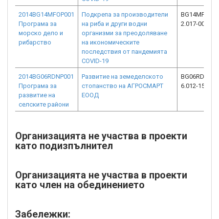
2014BG14MFOP001
Подкрепа за производители
BG14MFOP00
Програма за
на риба и други водни
2.017-0026-C
морско дело и
организми за преодоляване
рибарство
на икономическите
последствия от пандемията
COVID-19
2014BG06RDNP001
Развитие на земеделското
BG06RDNP00
Програма за
стопанство на АГРОСМАРТ
6.012-1525-C
развитие на
ЕООД
селските райони
Организацията не участва в проекти
като подизпълнител
Организацията не участва в проекти
като член на обединението
Забележки: