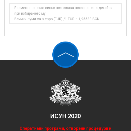
Елемент в светло синьо позволява показване на детайли
при избирането му
Всички суми са в евро (EUR) /1 EUR = 1,95583 BGN
ИСУН 2020
Оперативни програми, отворени процедури и