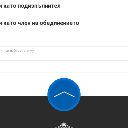
ти като подизпълнител
и като член на обединението
и при избирането му