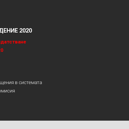
ЕНИЕ 2020
идатстване
20
ащения в системата
омисия