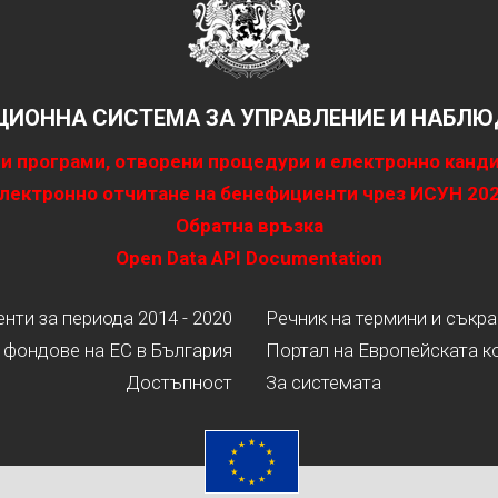
ИОННА СИСТЕМА ЗА УПРАВЛЕНИЕ И НАБЛЮД
и програми, отворени процедури и електронно канд
лектронно отчитане на бенефициенти чрез ИСУН 20
Обратна връзка
Open Data API Documentation
ти за периода 2014 - 2020
Речник на термини и съкр
 фондове на ЕС в България
Портал на Европейската к
Достъпност
За системата