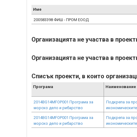
Име
200583398 ФИШ - ПРОМ ЕООД
Организацията не участва в проек
Организацията не участва в проект
Списък проекти, в които организац
Програма
Наименование 
2014BG14MFOP001 Програма за
Подкрепа за про
морско дело и рибарство
икономическите
2014BG14MFOP001 Програма за
Подкрепа за про
морско дело и рибарство
икономическите