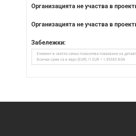
Организацията не участва в проек
Организацията не участва в проект
Забележки:
Елемент в светло синьо позволява показване на детайл
Всички суми са в евро (EUR) /1 EUR = 1,95583 BGN