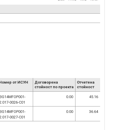
Номер от ИСУН
Договорена
Отчетена
стойност по проекта
стойност
BG14MFOP001-
0.00
45.16
2.017-0026-C01
BG14MFOP001-
0.00
36.64
2.017-0027-C01