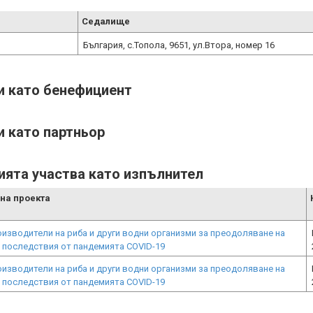
Седалище
България, с.Топола, 9651, ул.Втора, номер 16
ти като бенефициент
и като партньор
ията участва като изпълнител
на проекта
изводители на риба и други водни организми за преодоляване на
 последствия от пандемията COVID-19
изводители на риба и други водни организми за преодоляване на
 последствия от пандемията COVID-19