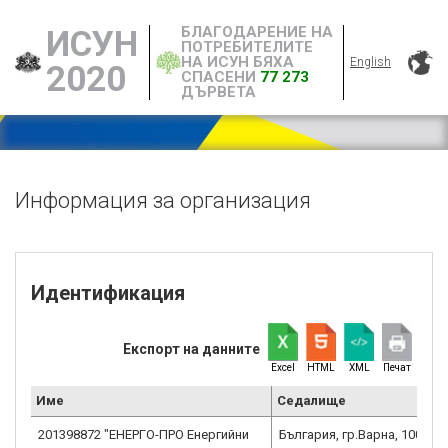
БЛАГОДАРЕНИЕ НА
ИСУН
ПОТРЕБИТЕЛИТЕ
НА ИСУН БЯХА
English
2020
СПАСЕНИ
77 273
ДЪРВЕТА
Информация за организация
Идентификация
Експорт на данните
Excel
HTML
XML
Печат
Име
Седалище
201398872 "ЕНЕРГО-ПРО Енергийни
България, гр.Варна, 1000, 