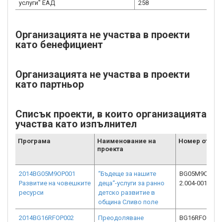
услуги" ЕАД
258
Организацията не участва в проекти
като бенефициент
Организацията не участва в проекти
като партньор
Списък проекти, в които организацията
участва като изпълнител
Програма
Наименование на
Номер от ИС
проекта
2014BG05M9OP001
“Бъдеще за нашите
BG05M9OP001
Развитие на човешките
деца“-услуги за ранно
2.004-0017-C0
ресурси
детско развитие в
община Сливо поле
2014BG16RFOP002
Преодоляване
BG16RFOP002