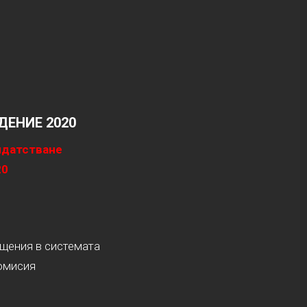
ЕНИЕ 2020
идатстване
20
ащения в системата
омисия