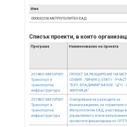
Име
000632256 МЕТРОПОЛИТЕН ЕАД
Списък проекти, в които организа
Програма
Наименование на проекта
2014BG16M1OP001
ПРОЕКТ ЗА РАЗШИРЕНИЕ НА МЕТ
Транспорт и
СОФИЯ : ЛИНИЯ 3, ЕТАП I - УЧАС
транспортна
"БУЛ. ВЛАДИМИР ВАЗОВ - ЦГЧ - 
инфраструктура
ЖИТНИЦА"
2014BG16M1OP001
Осигуряване на разходите за
Транспорт и
възнаграждение, на служители о
транспортна
Метрополитен ЕАД, участващи в
инфраструктура
управлението и/или изпълнениет
проектите финансирани по ОПТТ