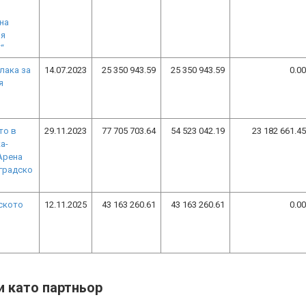
 на
ия
“
лака за
14.07.2023
25 350 943.59
25 350 943.59
0.00
я
то в
29.11.2023
77 705 703.64
54 523 042.19
23 182 661.45
а-
Арена
иградско
ското
12.11.2025
43 163 260.61
43 163 260.61
0.00
и като партньор