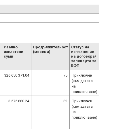
1
Реално
Продължителност
Статус на
е
изплатени
(месеци)
изпълнение
суми
на договора/
заповедта за
БФП
326 650 371.04
75
Приключен
(към датата
на
приключване)
3 575 880.24
82
Приключен
(към датата
на
приключване)