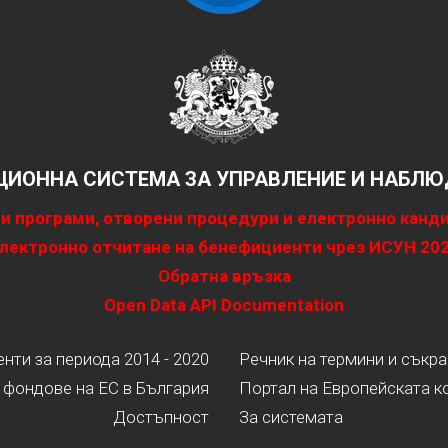
ИОННА СИСТЕМА ЗА УПРАВЛЕНИЕ И НАБЛЮД
и програми, отворени процедури и електронно канд
лектронно отчитане на бенефициенти чрез ИСУН 20
Обратна връзка
Open Data API Documentation
ти за периода 2014 - 2020
Речник на термини и съкр
 фондове на ЕС в България
Портал на Европейската к
Достъпност
За системата