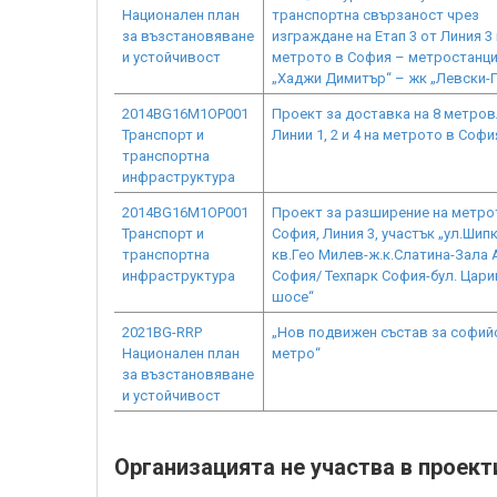
Национален план
транспортна свързаност чрез
за възстановяване
изграждане на Етап 3 от Линия 3
и устойчивост
метрото в София – метростанц
„Хаджи Димитър“ – жк „Левски-Г
2014BG16M1OP001
Проект за доставка на 8 метров
Транспорт и
Линии 1, 2 и 4 на метрото в Софи
транспортна
инфраструктура
2014BG16M1OP001
Проект за разширение на метро
Транспорт и
София, Линия 3, участък „ул.Шипк
транспортна
кв.Гео Милев-ж.к.Слатина-Зала 
инфраструктура
София/ Техпарк София-бул. Цар
шосе“
2021BG-RRP
„Нов подвижен състав за софий
Национален план
метро“
за възстановяване
и устойчивост
Организацията не участва в проект