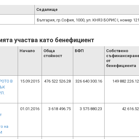
Седалище
България, гр.София, 1000, ул. КНЯЗ БОРИС І, номер 12
цията участва като бенефициент
Начало
Обща
БФП
Собствено
стойност
съфинансиран
от
бенефициента
РОТО В
15.09.2015
476 522 526.28
326 640 300.16
149 882 226.12
ТЪК
УЛ.
01.01.2016
3 618 496.75
3 575 880.23
42 616.52
т
о на
И