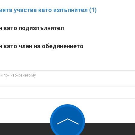
ията участва като изпълнител (1)
ти като подизпълнител
и като член на обединението
и при избирането му