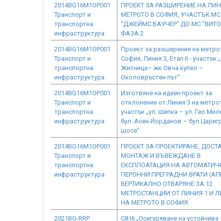
2014BG16M1OP001
ПРОЕКТ ЗА РАЗШИРЕНИЕ НА ЛИН
Транспорт и
МЕТРОТО В СОФИЯ, УЧАСТЪК МС
транспортна
"ДЖЕЙМС БАУЧЕР" ДО МС "ВИТО
инфраструктура
ФАЗА 2
2014BG16M1OP001
Проект за разширение на метрот
Транспорт и
София, Линия 3, Етап IІ - участък „
транспортна
Житница– жк Овча купел –
инфраструктура
Околовръстeн път”
2014BG16M1OP001
Изготвяне на идеен проект за
Транспорт и
отклонение от Линия 3 на метро
транспортна
участък „ул. Шипка – ул. Гео Мил
инфраструктура
бул. Асен Йорданов – бул.Цариг
шосе”
2014BG16M1OP001
ПРОЕКТ ЗА ПРОЕКТИРАНЕ, ДОСТ
Транспорт и
МОНТАЖ И ВЪВЕЖДАНЕ В
транспортна
ЕКСПЛОАТАЦИЯ НА АВТОМАТИЧ
инфраструктура
ПЕРОННИ ПРЕГРАДНИ ВРАТИ (АП
ВЕРТИКАЛНО ОТВАРЯНЕ ЗА 12
МЕТРОСТАНЦИИ ОТ ЛИНИЯ 1 И Л
НА МЕТРОТО В СОФИЯ
2021BG-RRP
C8.I6 „Осигуряване на устойчива