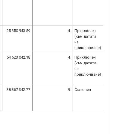
25 350 943.59
4
Приключен
(към датата
на
приключване)
54 523 042.18
4
Приключен
(към датата
на
приключване)
38 367 342.77
9
Сключен