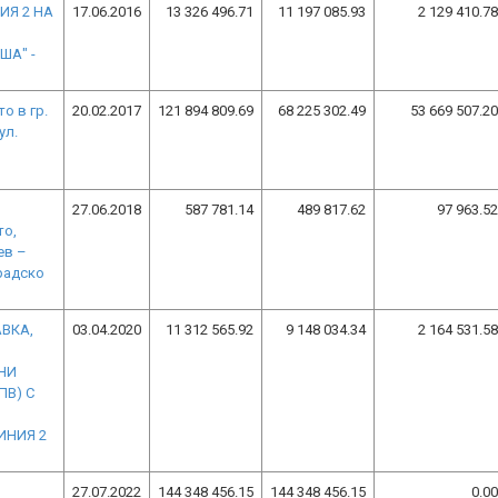
ИЯ 2 НА
17.06.2016
13 326 496.71
11 197 085.93
2 129 410.78
ША" -
о в гр.
20.02.2017
121 894 809.69
68 225 302.49
53 669 507.20
ул.
27.06.2018
587 781.14
489 817.62
97 963.52
то,
ев –
радско
АВКА,
03.04.2020
11 312 565.92
9 148 034.34
2 164 531.58
НИ
ПВ) С
ИНИЯ 2
27.07.2022
144 348 456.15
144 348 456.15
0.00