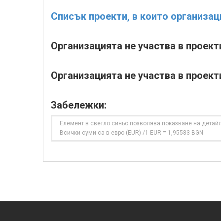
Списък проекти, в които организац
Организацията не участва в проек
Организацията не участва в проект
Забележки:
Елемент в светло синьо позволява показване на детайл
Всички суми са в евро (EUR) /1 EUR = 1,95583 BGN