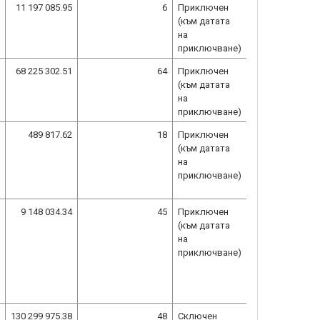
11 197 085.95
6
Приключен
(към датата
на
приключване)
68 225 302.51
64
Приключен
(към датата
на
приключване)
489 817.62
18
Приключен
(към датата
на
приключване)
9 148 034.34
45
Приключен
(към датата
на
приключване)
130 299 975.38
48
Сключен