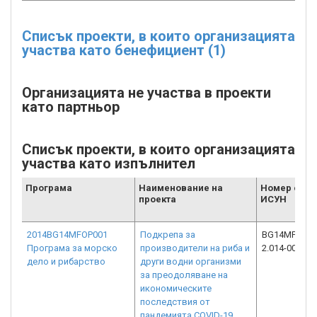
Списък проекти, в които организацията
участва като бенефициент (1)
Организацията не участва в проекти
като партньор
Списък проекти, в които организацията
участва като изпълнител
Програма
Наименование на
Номер от
проекта
ИСУН
2014BG14MFOP001
Подкрепа за
BG14MFOP00
Програма за морско
производители на риба и
2.014-0036-C
дело и рибарство
други водни организми
за преодоляване на
икономическите
последствия от
пандемията COVID-19