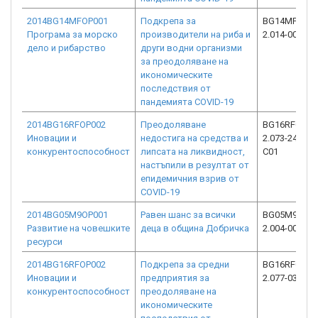
2014BG14MFOP001
Подкрепа за
BG14MFOP00
Програма за морско
производители на риба и
2.014-0035-C
дело и рибарство
други водни организми
за преодоляване на
икономическите
последствия от
пандемията COVID-19
2014BG16RFOP002
Преодоляване
BG16RFOP00
Иновации и
недостига на средства и
2.073-24512-
конкурентоспособност
липсата на ликвидност,
C01
настъпили в резултат от
епидемичния взрив от
COVID-19
2014BG05M9OP001
Равен шанс за всички
BG05M9OP00
Развитие на човешките
деца в община Добричка
2.004-0021-C
ресурси
2014BG16RFOP002
Подкрепа за средни
BG16RFOP00
Иновации и
предприятия за
2.077-0305-C
конкурентоспособност
преодоляване на
икономическите