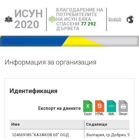
БЛАГОДАРЕНИЕ НА
ИСУН
ПОТРЕБИТЕЛИТЕ
НА ИСУН БЯХА
English
2020
СПАСЕНИ
77 292
ДЪРВЕТА
Информация за организация
Идентификация
Експорт на данните
Excel
HTML
XML
Печат
Име
Седалище
124639185 "КАЗАКОВ 65" ООД
България, гр.Добрич, 9300