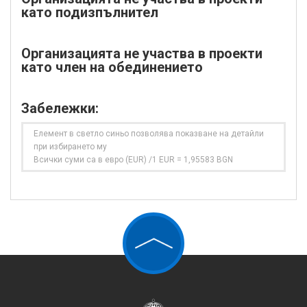
като подизпълнител
Организацията не участва в проекти
като член на обединението
Забележки:
Елемент в светло синьо позволява показване на детайли
при избирането му
Всички суми са в евро (EUR) /1 EUR = 1,95583 BGN