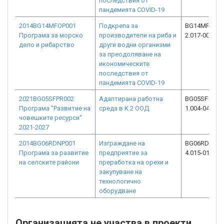
последствия от
пандемията COVID-19
2014BG14MFOP001
Подкрепа за
BG14MFOP00
Програма за морско
производители на риба и
2.017-0026-C
дело и рибарство
други водни организми
за преодоляване на
икономическите
последствия от
пандемията COVID-19
2021BG05SFPR002
Адаптирана работна
BG05SFPR00
Програма "Развитие на
среда в К 2 ООД
1.004-0474-C
човешките ресурси"
2021-2027
2014BG06RDNP001
Изграждане на
BG06RDNP00
Програма за развитие
предприятие за
4.015-0114-C
на селските райони
преработка на орехи и
закупуване на
технологично
оборудване
Организацията не участва в проекти