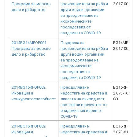
Програма за морско
производители на риба и
2.017-0028-C
дело и рибарство
други водни организми
за преодоляване на
икономическите
последствия от
пандемията COVID-19
2014BG14MFOP001
Подкрепа за
BG14MFOP00
Програма за морско
производители на риба и
2.017-0026-C
дело и рибарство
други водни организми
за преодоляване на
икономическите
последствия от
пандемията COVID-19
2014BG16RFOP002
Преодоляване
BG16RFOP00
Иновации и
недостига на средства и
2.073-16273-
конкурентоспособност
липсата на ликвидност,
C01
настъпили в резултат от
епидемичния взрив от
COVID-19
2014BG16RFOP002
Преодоляване
BG16RFOP00
Иновации и
недостига на средства и
2.073-6197-C