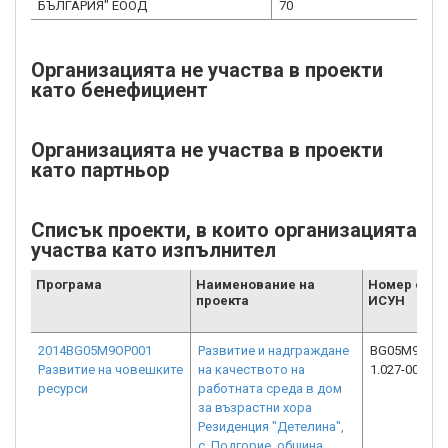
БЪЛГАРИЯ" ЕООД
70
Организацията не участва в проекти
като бенефициент
Организацията не участва в проекти
като партньор
Списък проекти, в които организацията
участва като изпълнител
Програма
Наименование на
Номер от
проекта
ИСУН
2014BG05M9OP001
Развитие и надграждане
BG05M9OP00
Развитие на човешките
на качеството на
1.027-0001-C
ресурси
работната среда в дом
за възрастни хора
Резиденция "Детелина",
с. Подгорие, община