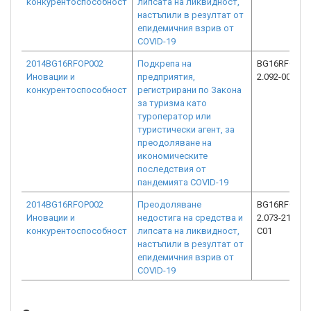
конкурентоспособност
липсата на ликвидност,
настъпили в резултат от
епидемичния взрив от
COVID-19
2014BG16RFOP002
Подкрепа на
BG16RFOP00
Иновации и
предприятия,
2.092-0042-C
конкурентоспособност
регистрирани по Закона
за туризма като
туроператор или
туристически агент, за
преодоляване на
икономическите
последствия от
пандемията COVID-19
2014BG16RFOP002
Преодоляване
BG16RFOP00
Иновации и
недостига на средства и
2.073-21657-
конкурентоспособност
липсата на ликвидност,
C01
настъпили в резултат от
епидемичния взрив от
COVID-19