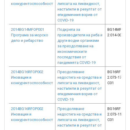
конкурентоспособност
липсата на ликвидност,
настъпили в резултат от
епидемичния взрив от
COVID-19
2014BG14MFOP001
Подкрепа за
BG14MFOP00
Програма за морско
производители на риба и
2.014-0036-C
дело и рибарство
други водни организми
за преодоляване на
икономическите
последствия от
пандемията COVID-19
2014BG16RFOP002
Преодоляване
BG16RFOP00
Иновации и
недостига на средства и
2.073-17033-
конкурентоспособност
липсата на ликвидност,
C01
настъпили в резултат от
епидемичния взрив от
COVID-19
2014BG16RFOP002
Преодоляване
BG16RFOP00
Иновации и
недостига на средства и
2.073-11874-
конкурентоспособност
липсата на ликвидност,
C01
настъпили в резултат от