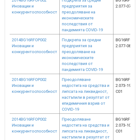
2014BG16RFOP002
Подкрепа за средни
BG16RFOP00
Иновации и
предприятия за
2.077-0773-C
конкурентоспособност
преодоляване на
икономическите
последствия от
пандемията COVID-19
2014BG16RFOP002
Подкрепа за средни
BG16RFOP00
Иновации и
предприятия за
2.077-0823-C
конкурентоспособност
преодоляване на
икономическите
последствия от
пандемията COVID-19
2014BG16RFOP002
Преодоляване
BG16RFOP00
Иновации и
недостига на средства и
2.073-19837-
конкурентоспособност
липсата на ликвидност,
C01
настъпили в резултат от
епидемичния взрив от
COVID-19
2014BG16RFOP002
Преодоляване
BG16RFOP00
Иновации и
недостига на средства и
2.073-10425-
конкурентоспособност
липсата на ликвидност,
C01
настъпили в резултат от