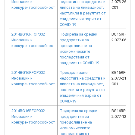
Иновации и
недостига на средства и
2.073-26407-
конкурентоспособност
липсата на ликвидност,
C01
настъпили в резултат от
епидемичния взрив от
COVID-19
2014BG16RFOP002
Подкрепа за средни
BG16RFOP00
Иновации и
предприятия за
2.077-0610-C
конкурентоспособност
преодоляване на
икономическите
последствия от
пандемията COVID-19
2014BG16RFOP002
Преодоляване
BG16RFOP00
Иновации и
недостига на средства и
2.073-21336-
конкурентоспособност
липсата на ликвидност,
C01
настъпили в резултат от
епидемичния взрив от
COVID-19
2014BG16RFOP002
Подкрепа за средни
BG16RFOP00
Иновации и
предприятия за
2.077-1238-C
конкурентоспособност
преодоляване на
икономическите
последствия от