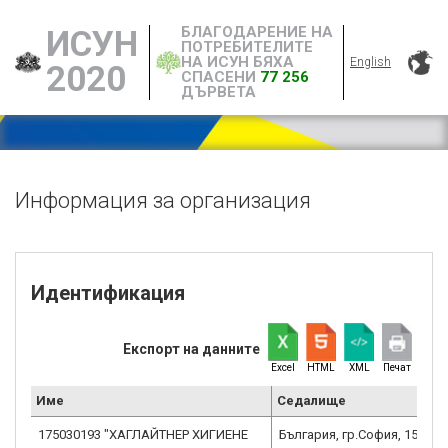
БЛАГОДАРЕНИЕ НА
ИСУН
ПОТРЕБИТЕЛИТЕ
НА ИСУН БЯХА
English
2020
СПАСЕНИ
77 256
ДЪРВЕТА
Информация за организация
Идентификация
Експорт на данните
Excel
HTML
XML
Печат
Име
Седалище
175030193 "ХАГЛАЙТНЕР ХИГИЕНЕ
България, гр.София, 1528, 