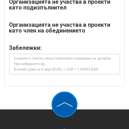
Организацията не участва в проекти
като подизпълнител
Организацията не участва в проекти
като член на обединението
Забележки:
Елемент в светло синьо позволява показване на детайли
при избирането му
Всички суми са в евро (EUR) /1 EUR = 1,95583 BGN