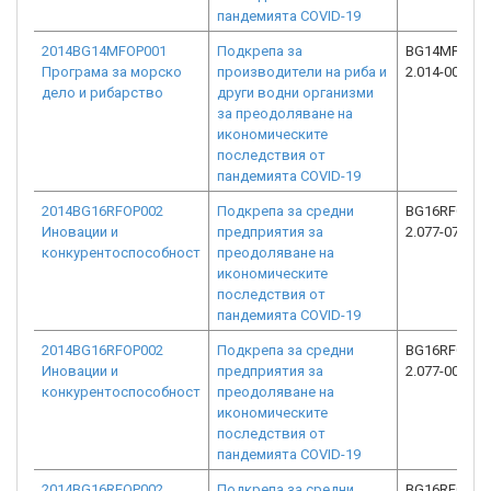
пандемията COVID-19
2014BG14MFOP001
Подкрепа за
BG14MFOP00
Програма за морско
производители на риба и
2.014-0035-C
дело и рибарство
други водни организми
за преодоляване на
икономическите
последствия от
пандемията COVID-19
2014BG16RFOP002
Подкрепа за средни
BG16RFOP00
Иновации и
предприятия за
2.077-0732-C
конкурентоспособност
преодоляване на
икономическите
последствия от
пандемията COVID-19
2014BG16RFOP002
Подкрепа за средни
BG16RFOP00
Иновации и
предприятия за
2.077-0071-C
конкурентоспособност
преодоляване на
икономическите
последствия от
пандемията COVID-19
2014BG16RFOP002
Подкрепа за средни
BG16RFOP00