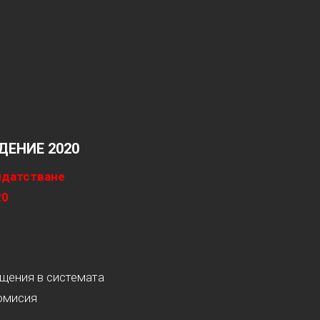
ЕНИЕ 2020
идатстване
20
ащения в системата
омисия