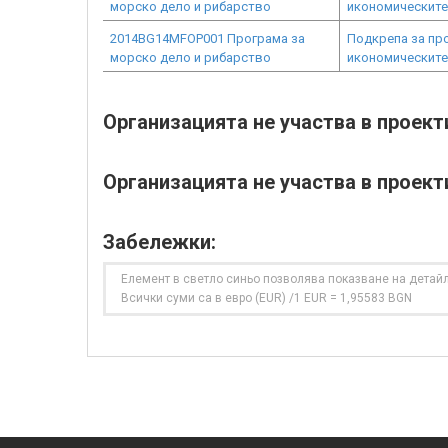
морско дело и рибарство
икономическите
2014BG14MFOP001 Програма за
Подкрепа за про
морско дело и рибарство
икономическите
Организацията не участва в проек
Организацията не участва в проект
Забележки:
Елемент в светло синьо позволява показване на детайл
Всички суми са в евро (EUR) /1 EUR = 1,95583 BGN