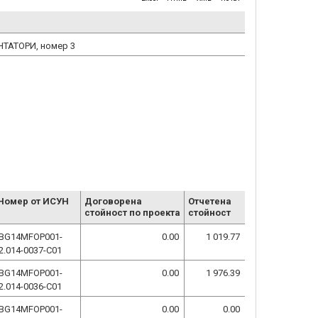
ЕНТАТОРИ, номер 3
Номер от ИСУН
Договорена
Отчетена
стойност по проекта
стойност
BG14MFOP001-
0.00
1 019.77
2.014-0037-C01
BG14MFOP001-
0.00
1 976.39
2.014-0036-C01
BG14MFOP001-
0.00
0.00