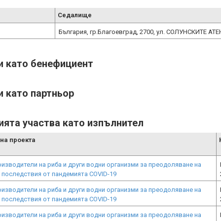
Седалище
България, гр.Благоевград, 2700, ул. СОЛУНСКИТЕ АТ
ти като бенефициент
и като партньор
ията участва като изпълнител
на проекта
изводители на риба и други водни организми за преодоляване на
 последствия от пандемията COVID-19
изводители на риба и други водни организми за преодоляване на
 последствия от пандемията COVID-19
изводители на риба и други водни организми за преодоляване на