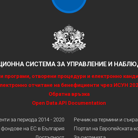
ИОННА СИСТЕМА ЗА УПРАВЛЕНИЕ И НАБЛЮД
и програми, отворени процедури и електронно канд
лектронно отчитане на бенефициенти чрез ИСУН 20
Обратна връзка
Open Data API Documentation
ти за периода 2014 - 2020
Речник на термини и съкр
 фондове на ЕС в България
Портал на Европейската к
Достъпност
За системата