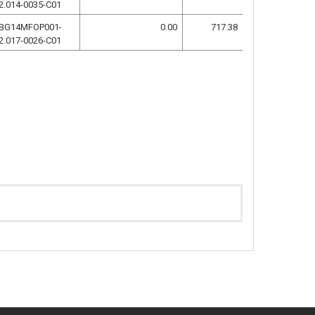
2.014-0035-C01
BG14MFOP001-
0.00
717.38
2.017-0026-C01