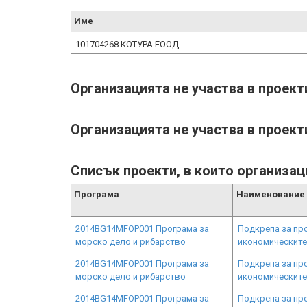
Име
101704268 КОТУРА ЕООД
Организацията не участва в проек
Организацията не участва в проект
Списък проекти, в които организац
Програма
Наименование 
2014BG14MFOP001 Програма за
Подкрепа за про
морско дело и рибарство
икономическите
2014BG14MFOP001 Програма за
Подкрепа за про
морско дело и рибарство
икономическите
2014BG14MFOP001 Програма за
Подкрепа за про