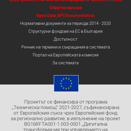
Обратна връзка
Open Data API Documentation
Нормативни документи за периода 2014 - 2020
Структурни фондове на ЕС в България
Достъпност
Речник на термини и съкращения в системата
Портал на Европейската комисия
За системата
Проектът се финансира от програма
„Техническа помощ” 2021-2027, съфинансирана
от Европейския съюз чрез Европейския фонд
за регионално развитие, в изпълнение на проект
BG16RFTA001-1.003-0001 „Дигитална
трансформация при управлението на