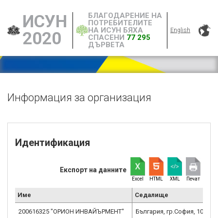
БЛАГОДАРЕНИЕ НА
ИСУН
ПОТРЕБИТЕЛИТЕ
НА ИСУН БЯХА
English
2020
СПАСЕНИ
77 295
ДЪРВЕТА
Информация за организация
Идентификация
Експорт на данните
Excel
HTML
XML
Печат
Име
Седалище
200616325 "ОРИОН ИНВАЙЪРМЕНТ"
България, гр.София, 1000, 