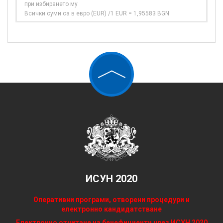
при избирането му
Всички суми са в евро (EUR) /1 EUR = 1,95583 BGN
ИСУН 2020
Оперативни програми, отворени процедури и
електронно кандидатстване
Електронно отчитане на бенефициенти чрез ИСУН 2020