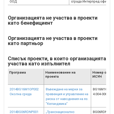
ООД
сграда Интерпред офис Б-
Организацията не участва в проекти
като бенефициент
Организацията не участва в проекти
като партньор
Списък проекти, в които организацията
участва като изпълнител
Програма
Наименование на
Номер от
проекта
ИСУН
2014BG16M1OP002
Въвеждане на мерки за
BG16M1OP002
Околна среда
превенция и управление на
4.004-0006-C0
риска от наводнения на яз.
"Келанджика”
2014BG06RDNP001
„Транснационално
BG06RDNP001