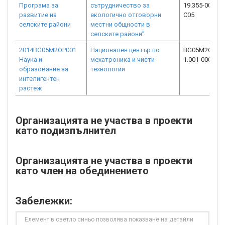
Програма за
сътрудничество за
19.355-0003-
развитие на
екологично отговорни
C05
селските райони
местни общности в
селските райони”
2014BG05M2OP001
Национален център по
BG05M2OP001
Наука и
мехатроника и чисти
1.001-0008-C0
образование за
технологии
интелигентен
растеж
Организацията не участва в проекти
като подизпълнител
Организацията не участва в проекти
като член на обединението
Забележки:
Елемент в светло синьо позволява показване на детайли