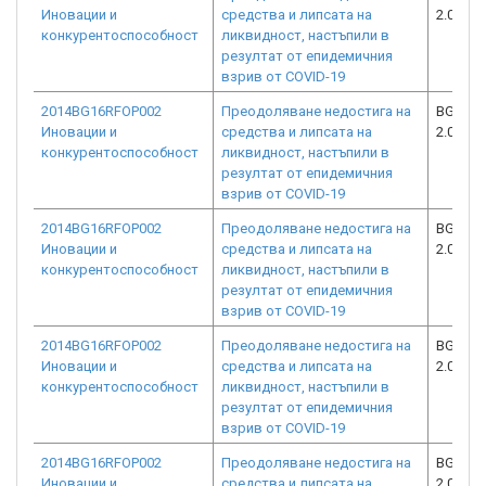
Иновации и
средства и липсата на
2.073-1
конкурентоспособност
ликвидност, настъпили в
резултат от епидемичния
взрив от COVID-19
2014BG16RFOP002
Преодоляване недостига на
BG16RF
Иновации и
средства и липсата на
2.073-2
конкурентоспособност
ликвидност, настъпили в
резултат от епидемичния
взрив от COVID-19
2014BG16RFOP002
Преодоляване недостига на
BG16RF
Иновации и
средства и липсата на
2.073-9
конкурентоспособност
ликвидност, настъпили в
резултат от епидемичния
взрив от COVID-19
2014BG16RFOP002
Преодоляване недостига на
BG16RF
Иновации и
средства и липсата на
2.073-7
конкурентоспособност
ликвидност, настъпили в
резултат от епидемичния
взрив от COVID-19
2014BG16RFOP002
Преодоляване недостига на
BG16RF
Иновации и
средства и липсата на
2.073-7