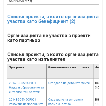
БЪЛГАРИЯ"ЕАД
Списък проекти, в които организацията
участва като бенефициент (2)
Организацията не участва в проекти
като партньор
Списък проекти, в които организацията
участва като изпълнител
Програма
Наименование на проекта
Номер 
2014BG05M2OP001
Огледало на детските мечти
BG05M2
Наука и образование за
3.001-0
интелигентен растеж
2014BG05M9OP001
Създаване на условия и
BG05M9
Развитие на човешките
възможност за
1.003-0