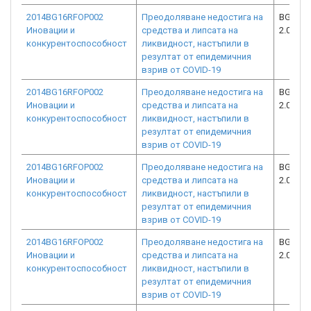
2014BG16RFOP002
Преодоляване недостига на
BG16RF
Иновации и
средства и липсата на
2.073-5
конкурентоспособност
ликвидност, настъпили в
резултат от епидемичния
взрив от COVID-19
2014BG16RFOP002
Преодоляване недостига на
BG16RF
Иновации и
средства и липсата на
2.073-5
конкурентоспособност
ликвидност, настъпили в
резултат от епидемичния
взрив от COVID-19
2014BG16RFOP002
Преодоляване недостига на
BG16RF
Иновации и
средства и липсата на
2.073-1
конкурентоспособност
ликвидност, настъпили в
резултат от епидемичния
взрив от COVID-19
2014BG16RFOP002
Преодоляване недостига на
BG16RF
Иновации и
средства и липсата на
2.073-0
конкурентоспособност
ликвидност, настъпили в
резултат от епидемичния
взрив от COVID-19