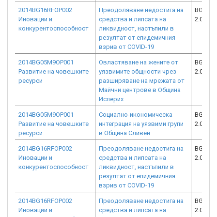
2014BG16RFOP002
Преодоляване недостига на
BG16RF
Иновации и
средства и липсата на
2.073-2
конкурентоспособност
ликвидност, настъпили в
резултат от епидемичния
взрив от COVID-19
2014BG05M9OP001
Овластяване на жените от
BG05M9
Развитие на човешките
уязвимите общности чрез
2.033-0
ресурси
разширяване на мрежата от
Майчни центрове в Община
Исперих
2014BG05M9OP001
Социално-икономическа
BG05M9
Развитие на човешките
интеграция на уязвими групи
2.018-0
ресурси
в Община Сливен
2014BG16RFOP002
Преодоляване недостига на
BG16RF
Иновации и
средства и липсата на
2.073-6
конкурентоспособност
ликвидност, настъпили в
резултат от епидемичния
взрив от COVID-19
2014BG16RFOP002
Преодоляване недостига на
BG16RF
Иновации и
средства и липсата на
2.073-7