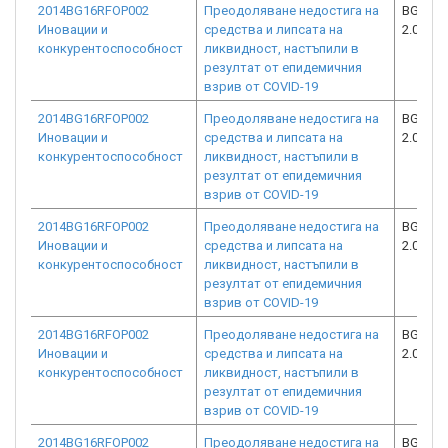
2014BG16RFOP002
Преодоляване недостига на
BG16RF
Иновации и
средства и липсата на
2.073-8
конкурентоспособност
ликвидност, настъпили в
резултат от епидемичния
взрив от COVID-19
2014BG16RFOP002
Преодоляване недостига на
BG16RF
Иновации и
средства и липсата на
2.073-2
конкурентоспособност
ликвидност, настъпили в
резултат от епидемичния
взрив от COVID-19
2014BG16RFOP002
Преодоляване недостига на
BG16RF
Иновации и
средства и липсата на
2.073-1
конкурентоспособност
ликвидност, настъпили в
резултат от епидемичния
взрив от COVID-19
2014BG16RFOP002
Преодоляване недостига на
BG16RF
Иновации и
средства и липсата на
2.073-1
конкурентоспособност
ликвидност, настъпили в
резултат от епидемичния
взрив от COVID-19
2014BG16RFOP002
Преодоляване недостига на
BG16RF