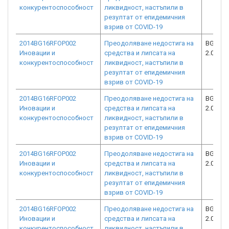
конкурентоспособност
ликвидност, настъпили в
резултат от епидемичния
взрив от COVID-19
2014BG16RFOP002
Преодоляване недостига на
BG16RF
Иновации и
средства и липсата на
2.073-5
конкурентоспособност
ликвидност, настъпили в
резултат от епидемичния
взрив от COVID-19
2014BG16RFOP002
Преодоляване недостига на
BG16RF
Иновации и
средства и липсата на
2.073-3
конкурентоспособност
ликвидност, настъпили в
резултат от епидемичния
взрив от COVID-19
2014BG16RFOP002
Преодоляване недостига на
BG16RF
Иновации и
средства и липсата на
2.073-2
конкурентоспособност
ликвидност, настъпили в
резултат от епидемичния
взрив от COVID-19
2014BG16RFOP002
Преодоляване недостига на
BG16RF
Иновации и
средства и липсата на
2.073-4
конкурентоспособност
ликвидност, настъпили в