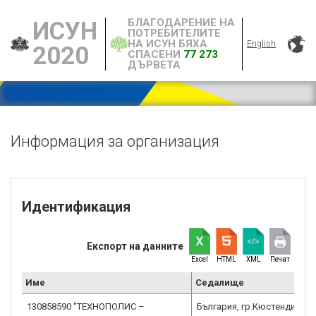
БЛАГОДАРЕНИЕ НА
ИСУН
ПОТРЕБИТЕЛИТЕ
НА ИСУН БЯХА
English
2020
СПАСЕНИ
77 273
ДЪРВЕТА
Информация за организация
Идентификация
Експорт на данните
Excel
HTML
XML
Печат
Име
Седалище
130858590 "ТЕХНОПОЛИС –
България, гр.Кюстендил, 10