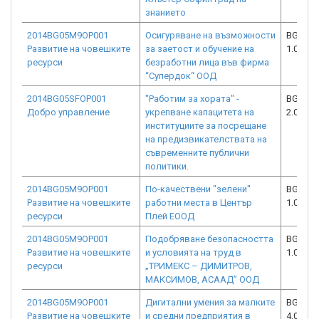
знанието
2014BG05M9OP001
Осигуряване на възможности
BG05M9
Развитие на човешките
за заетост и обучение на
1.003-2
ресурси
безработни лица във фирма
“Супердок“ ООД
2014BG05SFOP001
"Работим за хората" -
BG05SF
Добро управление
укрепване капацитета на
2.004-0
институциите за посрещане
на предизвикателствата на
съвременните публични
политики.
2014BG05M9OP001
По-качествени "зелени"
BG05M9
Развитие на човешките
работни места в Център
1.008-1
ресурси
Плей ЕООД
2014BG05M9OP001
Подобряване безопасността
BG05M9
Развитие на човешките
и условията на труд в
1.008-0
ресурси
„ТРИМЕКС – ДИМИТРОВ,
МАКСИМОВ, АСААД” ООД
2014BG05M9OP001
Дигитални умения за малките
BG05M9
Развитие на човешките
и средни предприятия в
4.001-0