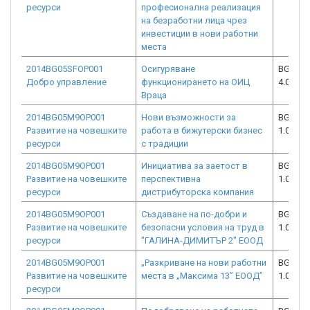
ресурси
професионална реализация
на безработни лица чрез
инвестиции в нови работни
места
2014BG05SFOP001
Осигуряване
BG05SF
Добро управление
функционирането на ОИЦ
4.001-0
Враца
2014BG05M9OP001
Нови възможности за
BG05M9
Развитие на човешките
работа в бижутерски бизнес
1.003-0
ресурси
с традиции
2014BG05M9OP001
Инициатива за заетост в
BG05M9
Развитие на човешките
перспективна
1.003-0
ресурси
дистрибуторска компания
2014BG05M9OP001
Създаване на по-добри и
BG05M9
Развитие на човешките
безопасни условия на труд в
1.008-0
ресурси
"ГАЛИНА-ДИМИТЪР 2" ЕООД
2014BG05M9OP001
„Разкриване на нови работни
BG05M9
Развитие на човешките
места в „Максима 13” ЕООД”
1.003-0
ресурси