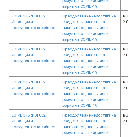
резултат от епидемичния
взрив от COVID-19
2014BG16RFOP002
Преодоляване недостига на
BG16RF
Иновации и
средства и липсата на
2.073-5
конкурентоспособност
ликвидност, настъпили в
резултат от епидемичния
взрив от COVID-19
2014BG16RFOP002
Преодоляване недостига на
BG16RF
Иновации и
средства и липсата на
2.073-5
конкурентоспособност
ликвидност, настъпили в
резултат от епидемичния
взрив от COVID-19
2014BG16RFOP002
Преодоляване недостига на
BG16RF
Иновации и
средства и липсата на
2.073-3
конкурентоспособност
ликвидност, настъпили в
резултат от епидемичния
взрив от COVID-19
2014BG16RFOP002
Преодоляване недостига на
BG16RF
Иновации и
средства и липсата на
2.073-1
конкурентоспособност
ликвидност, настъпили в
резултат от епидемичния