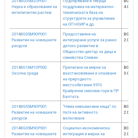
2014BG05M2OP001
Подобряване и текуща
BG05M2
Наука и образование за
поддръжка на материално-
4.001-0
интелигентен растеж
техническата база на
структурите за управление
на ОП НОИР и др.
2014BG05M9OP001
Предоставяне на
BG05M9
Развитие на човешките
интегрирани услуги за ранно
2.004-0
ресурси
детско развитие в
Общностен център за деца и
семейства Сливен
2014BG16M1OP002
Прилагане на мерки за
BG16M1
Околна среда
възстановяване и опазване
3.007-0
на природното
местообитание 91F0
Крайречни смесени гори в ПР
Балтата.
2014BG05M9OP001
"Няма невъзможни неща" по
BG05M9
Развитие на човешките
пътя на активното
2.005-0
ресурси
включване
2014BG05M9OP001
Социално-икономическа
BG05M9
Развитие на човешките
интеграция и мерки за
2.018-0