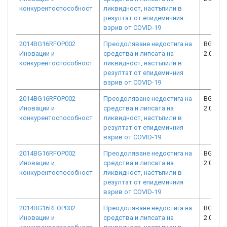
конкурентоспособност
ликвидност, настъпили в
резултат от епидемичния
взрив от COVID-19
2014BG16RFOP002
Преодоляване недостига на
BG16RF
Иновации и
средства и липсата на
2.073-1
конкурентоспособност
ликвидност, настъпили в
резултат от епидемичния
взрив от COVID-19
2014BG16RFOP002
Преодоляване недостига на
BG16RF
Иновации и
средства и липсата на
2.073-2
конкурентоспособност
ликвидност, настъпили в
резултат от епидемичния
взрив от COVID-19
2014BG16RFOP002
Преодоляване недостига на
BG16RF
Иновации и
средства и липсата на
2.073-1
конкурентоспособност
ликвидност, настъпили в
резултат от епидемичния
взрив от COVID-19
2014BG16RFOP002
Преодоляване недостига на
BG16RF
Иновации и
средства и липсата на
2.073-1