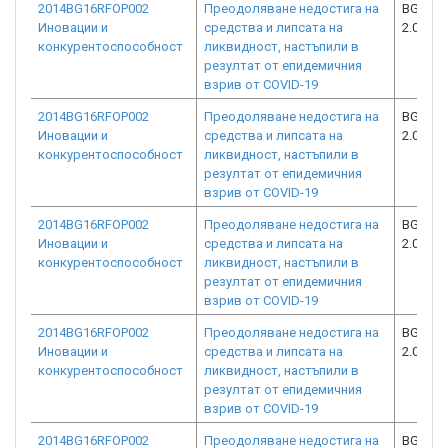
2014BG16RFOP002
Преодоляване недостига на
BG16RF
Иновации и
средства и липсата на
2.073-3
конкурентоспособност
ликвидност, настъпили в
резултат от епидемичния
взрив от COVID-19
2014BG16RFOP002
Преодоляване недостига на
BG16RF
Иновации и
средства и липсата на
2.073-2
конкурентоспособност
ликвидност, настъпили в
резултат от епидемичния
взрив от COVID-19
2014BG16RFOP002
Преодоляване недостига на
BG16RF
Иновации и
средства и липсата на
2.073-0
конкурентоспособност
ликвидност, настъпили в
резултат от епидемичния
взрив от COVID-19
2014BG16RFOP002
Преодоляване недостига на
BG16RF
Иновации и
средства и липсата на
2.073-1
конкурентоспособност
ликвидност, настъпили в
резултат от епидемичния
взрив от COVID-19
2014BG16RFOP002
Преодоляване недостига на
BG16RF