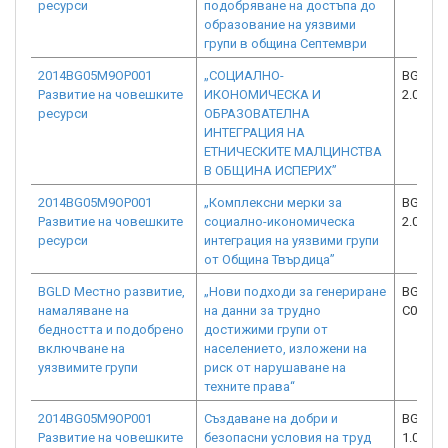
ресурси
подобряване на достъпа до
образование на уязвими
групи в община Септември
2014BG05M9OP001
„СОЦИАЛНО-
BG05M9
Развитие на човешките
ИКОНОМИЧЕСКА И
2.018-0
ресурси
ОБРАЗОВАТЕЛНА
ИНТЕГРАЦИЯ НА
ЕТНИЧЕСКИТЕ МАЛЦИНСТВА
В ОБЩИНА ИСПЕРИХ”
2014BG05M9OP001
„Комплексни мерки за
BG05M9
Развитие на човешките
социално-икономическа
2.018-0
ресурси
интеграция на уязвими групи
от Община Твърдица”
BGLD Местно развитие,
„Нови подходи за генериране
BGLD-3.
намаляване на
на данни за трудно
C02
бедността и подобрено
достижими групи от
включване на
населението, изложени на
уязвимите групи
риск от нарушаване на
техните права“
2014BG05M9OP001
Създаване на добри и
BG05M9
Развитие на човешките
безопасни условия на труд
1.033-0