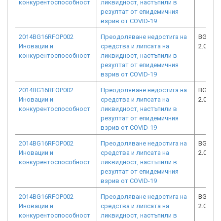
конкурентоспособност
ликвидност, настъпили в
резултат от епидемичния
взрив от COVID-19
2014BG16RFOP002
Преодоляване недостига на
BG16RF
Иновации и
средства и липсата на
2.073-5
конкурентоспособност
ликвидност, настъпили в
резултат от епидемичния
взрив от COVID-19
2014BG16RFOP002
Преодоляване недостига на
BG16RF
Иновации и
средства и липсата на
2.073-8
конкурентоспособност
ликвидност, настъпили в
резултат от епидемичния
взрив от COVID-19
2014BG16RFOP002
Преодоляване недостига на
BG16RF
Иновации и
средства и липсата на
2.073-5
конкурентоспособност
ликвидност, настъпили в
резултат от епидемичния
взрив от COVID-19
2014BG16RFOP002
Преодоляване недостига на
BG16RF
Иновации и
средства и липсата на
2.073-6
конкурентоспособност
ликвидност, настъпили в