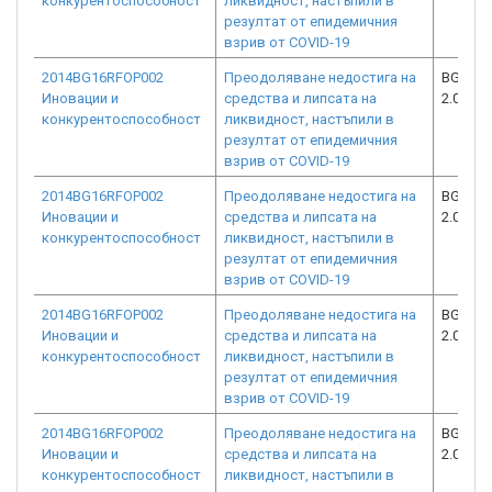
конкурентоспособност
ликвидност, настъпили в
резултат от епидемичния
взрив от COVID-19
2014BG16RFOP002
Преодоляване недостига на
BG16RF
Иновации и
средства и липсата на
2.073-9
конкурентоспособност
ликвидност, настъпили в
резултат от епидемичния
взрив от COVID-19
2014BG16RFOP002
Преодоляване недостига на
BG16RF
Иновации и
средства и липсата на
2.073-1
конкурентоспособност
ликвидност, настъпили в
резултат от епидемичния
взрив от COVID-19
2014BG16RFOP002
Преодоляване недостига на
BG16RF
Иновации и
средства и липсата на
2.073-8
конкурентоспособност
ликвидност, настъпили в
резултат от епидемичния
взрив от COVID-19
2014BG16RFOP002
Преодоляване недостига на
BG16RF
Иновации и
средства и липсата на
2.073-1
конкурентоспособност
ликвидност, настъпили в