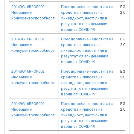
2014BG16RFOP002
Преодоляване недостига на
BG16RF
Иновации и
средства и липсата на
2.073-1
конкурентоспособност
ликвидност, настъпили в
резултат от епидемичния
взрив от COVID-19
2014BG16RFOP002
Преодоляване недостига на
BG16RF
Иновации и
средства и липсата на
2.073-1
конкурентоспособност
ликвидност, настъпили в
резултат от епидемичния
взрив от COVID-19
2014BG16RFOP002
Преодоляване недостига на
BG16RF
Иновации и
средства и липсата на
2.073-1
конкурентоспособност
ликвидност, настъпили в
резултат от епидемичния
взрив от COVID-19
2014BG16RFOP002
Преодоляване недостига на
BG16RF
Иновации и
средства и липсата на
2.073-8
конкурентоспособност
ликвидност, настъпили в
резултат от епидемичния
взрив от COVID-19