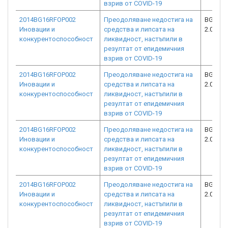
взрив от COVID-19
2014BG16RFOP002
Преодоляване недостига на
BG16RF
Иновации и
средства и липсата на
2.073-2
конкурентоспособност
ликвидност, настъпили в
резултат от епидемичния
взрив от COVID-19
2014BG16RFOP002
Преодоляване недостига на
BG16RF
Иновации и
средства и липсата на
2.073-1
конкурентоспособност
ликвидност, настъпили в
резултат от епидемичния
взрив от COVID-19
2014BG16RFOP002
Преодоляване недостига на
BG16RF
Иновации и
средства и липсата на
2.073-9
конкурентоспособност
ликвидност, настъпили в
резултат от епидемичния
взрив от COVID-19
2014BG16RFOP002
Преодоляване недостига на
BG16RF
Иновации и
средства и липсата на
2.073-0
конкурентоспособност
ликвидност, настъпили в
резултат от епидемичния
взрив от COVID-19