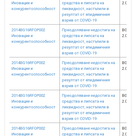
Иновации и
средства и липсата на
2.073-1
конкурентоспособност
ликвидност, настъпили в
резултат от епидемичния
взрив от COVID-19
2014BG16RFOP002
Преодоляване недостига на
BG16RF
Иновации и
средства и липсата на
2.073-2
конкурентоспособност
ликвидност, настъпили в
резултат от епидемичния
взрив от COVID-19
2014BG16RFOP002
Преодоляване недостига на
BG16RF
Иновации и
средства и липсата на
2.073-2
конкурентоспособност
ликвидност, настъпили в
резултат от епидемичния
взрив от COVID-19
2014BG16RFOP002
Преодоляване недостига на
BG16RF
Иновации и
средства и липсата на
2.073-1
конкурентоспособност
ликвидност, настъпили в
резултат от епидемичния
взрив от COVID-19
2014BG16RFOP002
Преодоляване недостига на
BG16RF
Иновации и
средства и липсата на
2.073-1