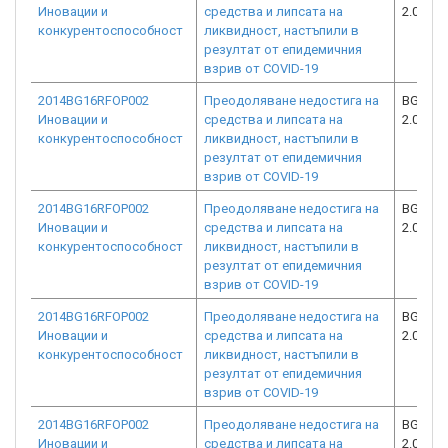
Иновации и
средства и липсата на
2.073-0
конкурентоспособност
ликвидност, настъпили в
резултат от епидемичния
взрив от COVID-19
2014BG16RFOP002
Преодоляване недостига на
BG16RF
Иновации и
средства и липсата на
2.073-9
конкурентоспособност
ликвидност, настъпили в
резултат от епидемичния
взрив от COVID-19
2014BG16RFOP002
Преодоляване недостига на
BG16RF
Иновации и
средства и липсата на
2.073-1
конкурентоспособност
ликвидност, настъпили в
резултат от епидемичния
взрив от COVID-19
2014BG16RFOP002
Преодоляване недостига на
BG16RF
Иновации и
средства и липсата на
2.073-2
конкурентоспособност
ликвидност, настъпили в
резултат от епидемичния
взрив от COVID-19
2014BG16RFOP002
Преодоляване недостига на
BG16RF
Иновации и
средства и липсата на
2.073-1