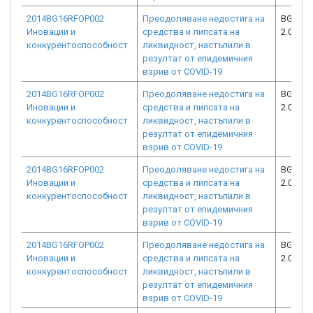
2014BG16RFOP002
Преодоляване недостига на
BG16RF
Иновации и
средства и липсата на
2.073-2
конкурентоспособност
ликвидност, настъпили в
резултат от епидемичния
взрив от COVID-19
2014BG16RFOP002
Преодоляване недостига на
BG16RF
Иновации и
средства и липсата на
2.073-9
конкурентоспособност
ликвидност, настъпили в
резултат от епидемичния
взрив от COVID-19
2014BG16RFOP002
Преодоляване недостига на
BG16RF
Иновации и
средства и липсата на
2.073-6
конкурентоспособност
ликвидност, настъпили в
резултат от епидемичния
взрив от COVID-19
2014BG16RFOP002
Преодоляване недостига на
BG16RF
Иновации и
средства и липсата на
2.073-6
конкурентоспособност
ликвидност, настъпили в
резултат от епидемичния
взрив от COVID-19