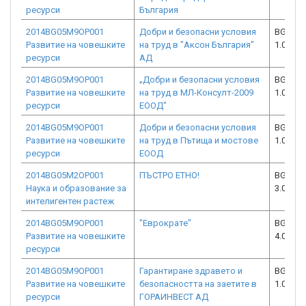
ресурси
България
2014BG05M9OP001
Добри и безопасни условия
BG05M9
Развитие на човешките
на труд в "Аксон България"
1.008-2
ресурси
АД
2014BG05M9OP001
„Добри и безопасни условия
BG05M9
Развитие на човешките
на труд в МЛ-Консулт-2009
1.008-0
ресурси
ЕООД"
2014BG05M9OP001
Добри и безопасни условия
BG05M9
Развитие на човешките
на труд в Пътища и мостове
1.008-1
ресурси
ЕООД
2014BG05M2OP001
ПЪСТРО ЕТНО!
BG05M2
Наука и образование за
3.002-0
интелигентен растеж
2014BG05M9OP001
"Еврократе"
BG05M9
Развитие на човешките
4.001-0
ресурси
2014BG05M9OP001
Гарантиране здравето и
BG05M9
Развитие на човешките
безопасността на заетите в
1.008-1
ресурси
ГОРАИНВЕСТ АД