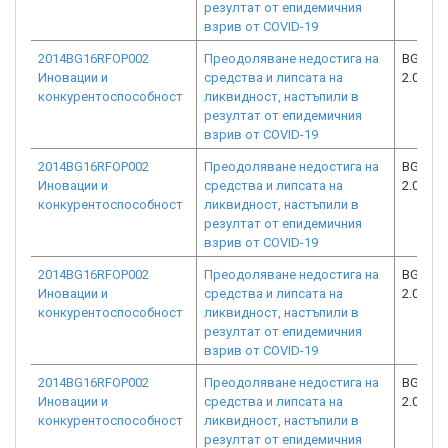
резултат от епидемичния
взрив от COVID-19
2014BG16RFOP002
Преодоляване недостига на
BG16RF
Иновации и
средства и липсата на
2.073-1
конкурентоспособност
ликвидност, настъпили в
резултат от епидемичния
взрив от COVID-19
2014BG16RFOP002
Преодоляване недостига на
BG16RF
Иновации и
средства и липсата на
2.073-5
конкурентоспособност
ликвидност, настъпили в
резултат от епидемичния
взрив от COVID-19
2014BG16RFOP002
Преодоляване недостига на
BG16RF
Иновации и
средства и липсата на
2.073-7
конкурентоспособност
ликвидност, настъпили в
резултат от епидемичния
взрив от COVID-19
2014BG16RFOP002
Преодоляване недостига на
BG16RF
Иновации и
средства и липсата на
2.073-2
конкурентоспособност
ликвидност, настъпили в
резултат от епидемичния