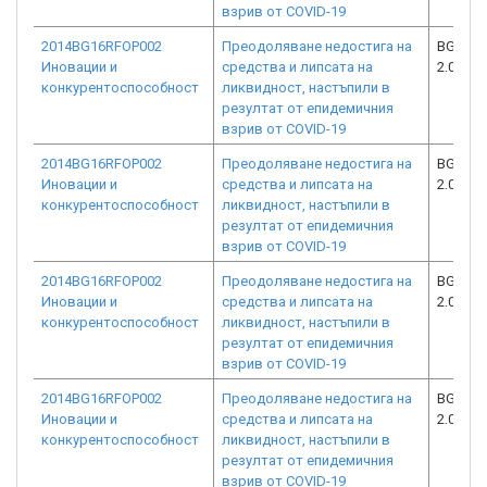
взрив от COVID-19
2014BG16RFOP002
Преодоляване недостига на
BG16RF
Иновации и
средства и липсата на
2.073-6
конкурентоспособност
ликвидност, настъпили в
резултат от епидемичния
взрив от COVID-19
2014BG16RFOP002
Преодоляване недостига на
BG16RF
Иновации и
средства и липсата на
2.073-1
конкурентоспособност
ликвидност, настъпили в
резултат от епидемичния
взрив от COVID-19
2014BG16RFOP002
Преодоляване недостига на
BG16RF
Иновации и
средства и липсата на
2.073-2
конкурентоспособност
ликвидност, настъпили в
резултат от епидемичния
взрив от COVID-19
2014BG16RFOP002
Преодоляване недостига на
BG16RF
Иновации и
средства и липсата на
2.073-6
конкурентоспособност
ликвидност, настъпили в
резултат от епидемичния
взрив от COVID-19