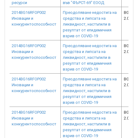
ресурси
във "ФЪРСТ-69" ЕООД
2014BG16RFOP002
Преодоляване недостига на
BG16RF
Иновации и
средства и липсата на
2.073-1
конкурентоспособност
ликвидност, настъпили в
резултат от епидемичния
взрив от COVID-19
2014BG16RFOP002
Преодоляване недостига на
BG16RF
Иновации и
средства и липсата на
2.073-2
конкурентоспособност
ликвидност, настъпили в
резултат от епидемичния
взрив от COVID-19
2014BG16RFOP002
Преодоляване недостига на
BG16RF
Иновации и
средства и липсата на
2.073-0
конкурентоспособност
ликвидност, настъпили в
резултат от епидемичния
взрив от COVID-19
2014BG16RFOP002
Преодоляване недостига на
BG16RF
Иновации и
средства и липсата на
2.073-1
конкурентоспособност
ликвидност, настъпили в
резултат от епидемичния
взрив от COVID-19