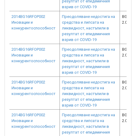
резултат от епидемичния
взрив от COVID-19
2014BG16RFOP002
Преодоляване недостига на
BG16RF
Иновации и
средства и липсата на
2.073-1
конкурентоспособност
ликвидност, настъпили в
резултат от епидемичния
взрив от COVID-19
2014BG16RFOP002
Преодоляване недостига на
BG16RF
Иновации и
средства и липсата на
2.073-1
конкурентоспособност
ликвидност, настъпили в
резултат от епидемичния
взрив от COVID-19
2014BG16RFOP002
Преодоляване недостига на
BG16RF
Иновации и
средства и липсата на
2.073-1
конкурентоспособност
ликвидност, настъпили в
резултат от епидемичния
взрив от COVID-19
2014BG16RFOP002
Преодоляване недостига на
BG16RF
Иновации и
средства и липсата на
2.073-7
конкурентоспособност
ликвидност, настъпили в
резултат от епидемичния