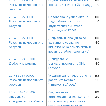
2014BG05M9OP001
Подобряване на работната
BG05M9
Развитие на човешките
среда в „ИНЕКС ТРЕЙД“ ЕООД
1.008-0
ресурси
2014BG05M9OP001
Подобряване условията на
BG05M9
Развитие на човешките
труд и безопасността на
1.008-0
ресурси
служителите в „Петров
Технолоджи” ЕООД
2014BG05M9OP001
„Социални иновации за по-
BG05M9
Развитие на човешките
ефективно социално
4.001-0
ресурси
включване на ромски жени в
неравностойно положение”
2014BG05SFOP001
„Осигуряване
BG05SF
Добро управление
функционирането на ОИЦ-
4.001-0
Габрово“
2014BG05M9OP001
"Надграждане качеството на
BG05M9
Развитие на човешките
работните места в
1.008-1
ресурси
"ТЕТБРЮЛЕ 2" ООД"
2014BG16RFOP002
Създаване на
BG16RF
Иновации и
организационен капацитет и
2.009-0
конкурентоспособност
стратегия за развитие на
Клъстер София град на