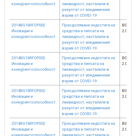
конкурентоспособност
ликвидност, настъпили в
резултат от епидемичния
взрив от COVID-19
2014BG16RFOP002
Преодоляване недостига на
BG16RF
Иновации и
средства и липсата на
2.073-2
конкурентоспособност
ликвидност, настъпили в
резултат от епидемичния
взрив от COVID-19
2014BG16RFOP002
Преодоляване недостига на
BG16RF
Иновации и
средства и липсата на
2.073-1
конкурентоспособност
ликвидност, настъпили в
резултат от епидемичния
взрив от COVID-19
2014BG16RFOP002
Преодоляване недостига на
BG16RF
Иновации и
средства и липсата на
2.073-2
конкурентоспособност
ликвидност, настъпили в
резултат от епидемичния
взрив от COVID-19
2014BG16RFOP002
Преодоляване недостига на
BG16RF
Иновации и
средства и липсата на
2.073-1
конкурентоспособност
ликвидност, настъпили в