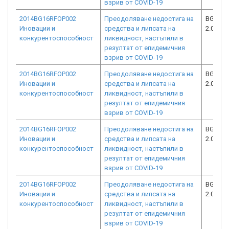
взрив от COVID-19
2014BG16RFOP002
Преодоляване недостига на
BG16RF
Иновации и
средства и липсата на
2.073-4
конкурентоспособност
ликвидност, настъпили в
резултат от епидемичния
взрив от COVID-19
2014BG16RFOP002
Преодоляване недостига на
BG16RF
Иновации и
средства и липсата на
2.073-7
конкурентоспособност
ликвидност, настъпили в
резултат от епидемичния
взрив от COVID-19
2014BG16RFOP002
Преодоляване недостига на
BG16RF
Иновации и
средства и липсата на
2.073-2
конкурентоспособност
ликвидност, настъпили в
резултат от епидемичния
взрив от COVID-19
2014BG16RFOP002
Преодоляване недостига на
BG16RF
Иновации и
средства и липсата на
2.073-4
конкурентоспособност
ликвидност, настъпили в
резултат от епидемичния
взрив от COVID-19