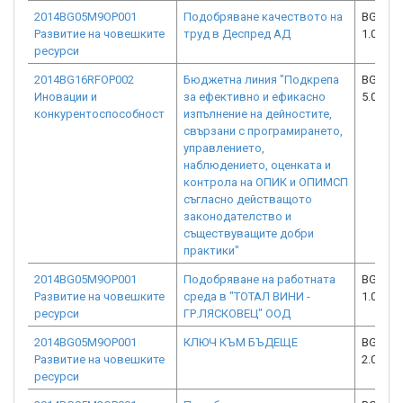
2014BG05M9OP001
Подобряване качеството на
BG05M9
Развитие на човешките
труд в Деспред АД
1.008-1
ресурси
2014BG16RFOP002
Бюджетна линия "Подкрепа
BG16RF
Иновации и
за ефективно и ефикасно
5.005-0
конкурентоспособност
изпълнение на дейностите,
свързани с програмирането,
управлението,
наблюдението, оценката и
контрола на ОПИК и ОПИМСП
съгласно действащото
законодателство и
съществуващите добри
практики"
2014BG05M9OP001
Подобряване на работната
BG05M9
Развитие на човешките
среда в "ТОТАЛ ВИНИ -
1.030-0
ресурси
ГР.ЛЯСКОВЕЦ" ООД
2014BG05M9OP001
КЛЮЧ КЪМ БЪДЕЩЕ
BG05M9
Развитие на човешките
2.009-0
ресурси