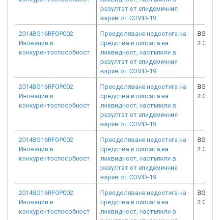
резултат от епидемичния
взрив от COVID-19
2014BG16RFOP002
Преодоляване недостига на
BG16RF
Иновации и
средства и липсата на
2.073-6
конкурентоспособност
ликвидност, настъпили в
резултат от епидемичния
взрив от COVID-19
2014BG16RFOP002
Преодоляване недостига на
BG16RF
Иновации и
средства и липсата на
2.073-2
конкурентоспособност
ликвидност, настъпили в
резултат от епидемичния
взрив от COVID-19
2014BG16RFOP002
Преодоляване недостига на
BG16RF
Иновации и
средства и липсата на
2.073-7
конкурентоспособност
ликвидност, настъпили в
резултат от епидемичния
взрив от COVID-19
2014BG16RFOP002
Преодоляване недостига на
BG16RF
Иновации и
средства и липсата на
2.073-3
конкурентоспособност
ликвидност, настъпили в