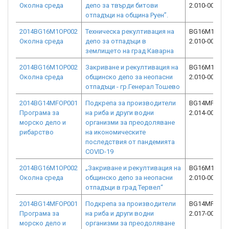
Околна среда
депо за твърди битови
2.010-0011-C
отпадъци на община Руен”.
2014BG16M1OP002
Техническа рекултивация на
BG16M1OP00
Околна среда
депо за отпадъци в
2.010-0021-C
землището на град Каварна
2014BG16M1OP002
Закриване и рекултивация на
BG16M1OP00
Околна среда
общинско депо за неопасни
2.010-0010-C
отпадъци - гр.Генерал Тошево
2014BG14MFOP001
Подкрепа за производители
BG14MFOP00
Програма за
на риба и други водни
2.014-0036-C
морско дело и
организми за преодоляване
рибарство
на икономическите
последствия от пандемията
COVID-19
2014BG16M1OP002
„Закриване и рекултивация на
BG16M1OP00
Околна среда
общинско депо за неопасни
2.010-0006-C
отпадъци в град Тервел“
2014BG14MFOP001
Подкрепа за производители
BG14MFOP00
Програма за
на риба и други водни
2.017-0026-C
морско дело и
организми за преодоляване