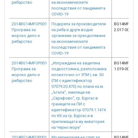
рибарство
на икономическите
последствия от пандемията
COVID-19
2014BG14MFOP001
Подкрепа за производители
BG14MFOP00
Програма за
на риба и други водни
2.017-0027-C
морско дело и
организми за преодоляване
рибарство
на икономическите
последствия от пандемията
COVID-19
2014BG14MFOP001
„Изграждане на защитена
BG14MFOP00
Програма за
лодкостоянка, разположена
1.019-0003-C
морско дело и
югоизточно от УПИ І, кв. 30
рибарство
(ПИ с идентификатор
07079.20.470) по плана на м.
„Ъгъла“, землище кв.
„Сарафово“, гр. Бургас в
границите на ПИ с
идентификатор 07079.1.1474
по КК на гр. Бургас и в
прилежащата му акватория
на Черно море“
2014BG14MFOP001
Модернизация на слип за
BG14MFOP00