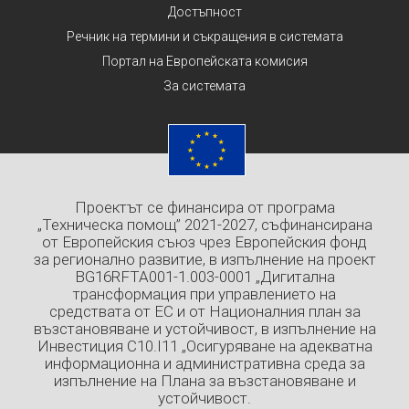
Достъпност
Речник на термини и съкращения в системата
Портал на Европейската комисия
За системата
Проектът се финансира от програма
„Техническа помощ” 2021-2027, съфинансирана
от Европейския съюз чрез Европейския фонд
за регионално развитие, в изпълнение на проект
BG16RFTA001-1.003-0001 „Дигитална
трансформация при управлението на
средствата от ЕС и от Националния план за
възстановяване и устойчивост, в изпълнение на
Инвестиция C10.I11 „Осигуряване на адекватна
информационна и административна среда за
изпълнение на Плана за възстановяване и
устойчивост.