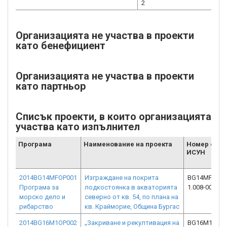
2
Организацията не участва в проекти
като бенефициент
Организацията не участва в проекти
като партньор
Списък проекти, в които организацията
участва като изпълнител
Програма
Наименование на проекта
Номер от
ИСУН
2014BG14MFOP001
Изграждане на покрита
BG14MFOP00
Програма за
лодкостоянка в акваторията
1.008-0002-C
морско дело и
северно от кв. 54, по плана на
рибарство
кв. Крайморие, Община Бургас
2014BG16M1OP002
„Закриване и рекултивация на
BG16M1OP00