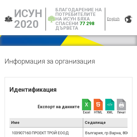
БЛАГОДАРЕНИЕ НА
ИСУН
ПОТРЕБИТЕЛИТЕ
НА ИСУН БЯХА
English
2020
СПАСЕНИ
77 298
ДЪРВЕТА
Информация за организация
Идентификация
Експорт на данните
Excel
HTML
XML
Печат
Име
Седалище
103907160 ПРОЕКТ ТРОЙ ЕООД
България, гр.Варна, 8000, у